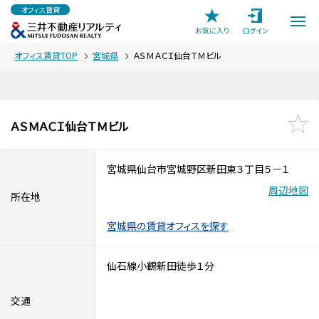
オフィス賃貸
お気に入り
ログイン
オフィス賃貸TOP
宮城県
ＡＳＭＡＣＩ仙台ＴＭビル
ＡＳＭＡＣＩ仙台ＴＭビル
宮城県仙台市宮城野区新田東３丁目５－１
周辺地図
所在地
宮城県の賃貸オフィスを探す
仙石線小鶴新田徒歩１分
交通