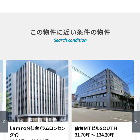
この物件に近い条件の物件
Search condition
ｌａｍｒｏＮ仙台（ラムロンセン
仙台ＭＴビルＳＯＵＴＨ
ダイ）
31.70坪 ～ 134.20坪