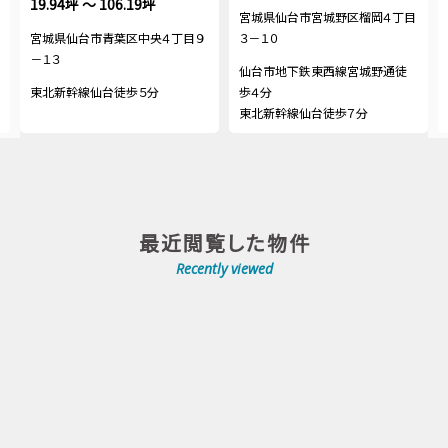
19.94坪 ～ 106.19坪
宮城県仙台市宮城野区榴岡４丁目
宮城県仙台市青葉区中央４丁目９
３－１０
－１３
仙台市地下鉄東西線宮城野通徒
東北新幹線仙台徒歩５分
歩４分
東北新幹線仙台徒歩７分
最近閲覧した物件
Recently viewed