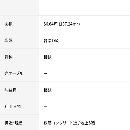
面積
56.64坪 (187.24m²)
空調
各階個別
賃料
相談
光ケーブル
－
共益費
相談
利用時間
－
構造・規模
鉄筋コンクリート造
/
地上5階