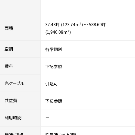
37.43坪 (123.74m²) ～ 588.69坪
面積
(1,946.08m²)
空調
各階個別
賃料
下記参照
光ケーブル
引込可
共益費
下記参照
利用時間
－
構造・規模
鉄骨造
/
地上3階