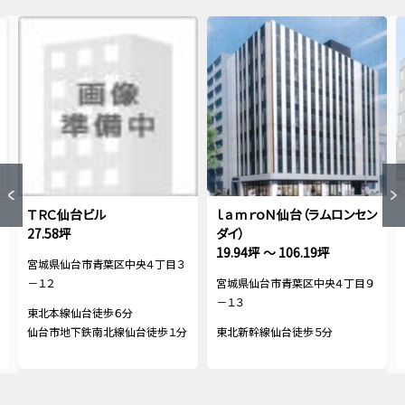
ＴＲＣ仙台ビル
ｌａｍｒｏＮ仙台（ラムロンセン
27.58坪
ダイ）
19.94坪 ～ 106.19坪
宮城県仙台市青葉区中央４丁目３
－１２
宮城県仙台市青葉区中央４丁目９
－１３
東北本線仙台徒歩６分
仙台市地下鉄南北線仙台徒歩１分
東北新幹線仙台徒歩５分