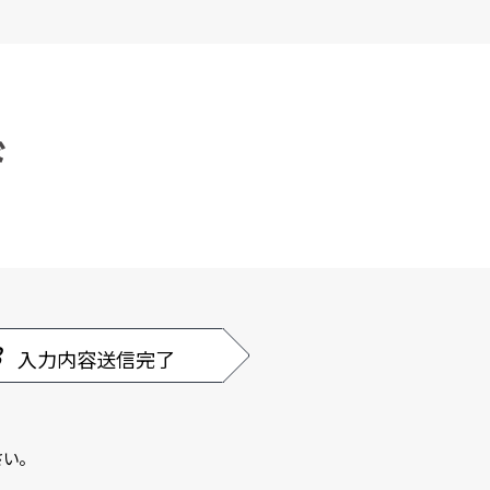
ド
3
入力内容送信完了
い。