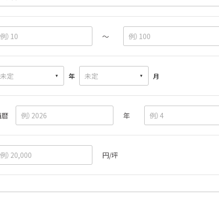
～
年
月
西暦
年
円/坪