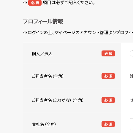
※
項目は必ずご記入ください。
必 須
プロフィール情報
※ログインの上、マイページのアカウント管理よりプロフィ
個人／法人
必 須
ご担当者名（全角）
必 須
ご担当者名（ふりがな）（全角）
必 須
貴社名（全角）
必 須