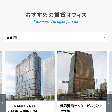
おすすめの賃貸オフィス
Recommended office for rent
ＴＯＲＡＮＯＧＡＴＥ
世界貿易センタービルディン
7.14坪 ～ 896.12坪
グ本館