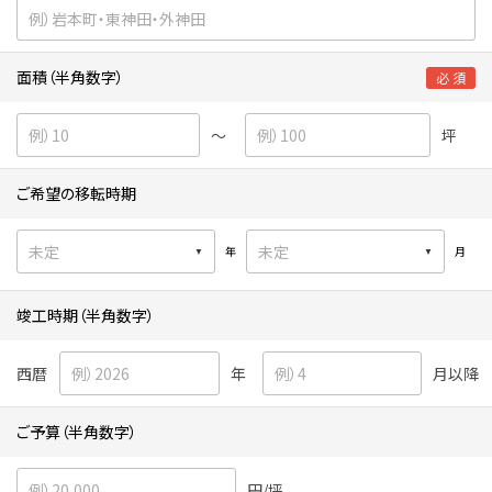
面積（半角数字）
必 須
～
坪
ご希望の移転時期
年
月
竣工時期（半角数字）
西暦
年
月以降
ご予算（半角数字）
円/坪