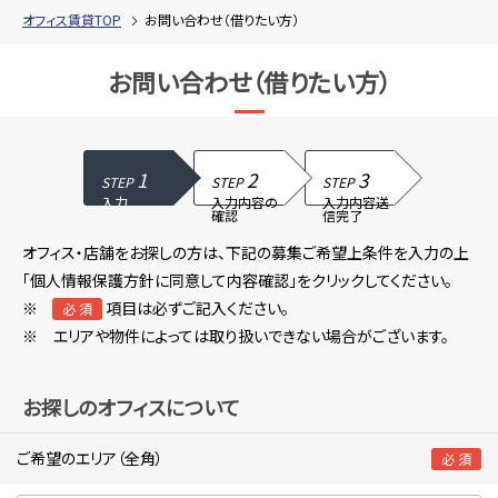
オフィス賃貸TOP
お問い合わせ（借りたい方）
お問い合わせ（借りたい方）
1
2
3
STEP
STEP
STEP
入力
入力内容の
入力内容送
確認
信完了
オフィス・店舗をお探しの方は、下記の募集ご希望上条件を入力の上
「個人情報保護方針に同意して内容確認」をクリックしてください。
※
項目は必ずご記入ください。
必 須
※ エリアや物件によっては取り扱いできない場合がございます。
お探しのオフィスについて
ご希望のエリア（全角）
必 須