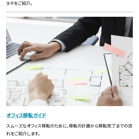
タチをご紹介。
赤坂ガーデンシティ
おすすめポイント：青山通り沿いの高い視認性と約8mの開放感
あるエントランスが魅力！企業イメージ向上に貢献する赤坂の
フラッグシップオフィス。
東京都港区赤坂４丁目１５－１
東京メトロ銀座線赤坂見附徒歩7分
東京メトロ半蔵門線永田町徒歩７分
募集フロア：
17F
、
8F
、
7F
、
6F
募集面積：
91.29坪 ～ 470.08坪
セントラル空調
光ケーブル引込可
24時間利用
新耐震基準
フリーアクセス
天井高2,800mm
オフィス移転ガイド
スムーズなオフィス移転のために、移転の計画から移転完了までの流
赤坂溜池タワー
れをご紹介します。
おすすめポイント：基準階400坪超の大型物件。近隣に飲食店が