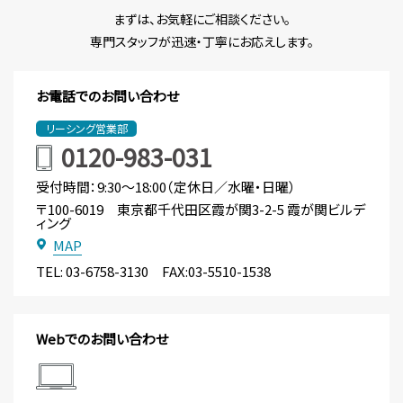
まずは、お気軽にご相談ください。
おすすめポイント：赤坂エリアの新たなランドマークビル！東京メ
専門スタッフが迅速・丁寧にお応えします。
トロ「国会議事堂」駅、「溜池山王」駅の2駅4路線直結、天井高
2,900㎜OAフロア100mm
お電話でのお問い合わせ
東京都港区赤坂２丁目１７－２２
東京メトロ銀座線溜池山王駅直結
リーシング営業部
東京メトロ南北線溜池山王駅直結
0120-983-031
募集フロア：
22F
、
3F
募集面積：
37.70坪 ～ 298.70坪
受付時間：9:30～18:00（定休日／水曜・日曜）
各階個別空調
光ケーブル引込済
〒100-6019 東京都千代田区霞が関3-2-5 霞が関ビルデ
ィング
24時間利用
新耐震基準
MAP
フリーアクセス
天井高2,900mm
TEL:
03-6758-3130
FAX:03-5510-1538
ヒューリック神宮前タワービルディング
Webでのお問い合わせ
おすすめポイント：稀少な原宿駅アクセスの大型物件。
東京都渋谷区神宮前１丁目５－８
東京メトロ千代田線明治神宮前徒歩３分