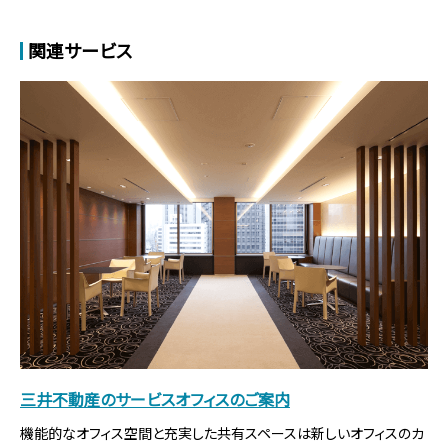
各階個別空調
光ケーブル引込可
24時間利用
新耐震基準
関連サービス
フリーアクセス
天井高3,000mm
赤坂スターゲートプラザ（JMFビル赤坂02）
おすすめポイント：「溜池山王」駅 徒歩１分の好立地で外堀通り
沿いに面し視認性良好！無柱空間、グリッド天井によりレイアウ
ト効率高！
東京都港区赤坂２丁目３－５
東京メトロ銀座線溜池山王徒歩１分
東京メトロ千代田線赤坂徒歩６分
募集フロア：
B1F
、
B1F
、
6F
、
14F
募集面積：
48.07坪 ～ 235.10坪
各階個別空調
光ケーブル引込済
24時間利用
新耐震基準
三井不動産のサービスオフィスのご案内
フリーアクセス
天井高2,800mm
機能的なオフィス空間と充実した共有スペースは新しいオフィスのカ