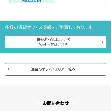
天井高2,850mm
ＮＢＬ Ａｒｋ Ｔｏｗｅｒ
多数の賃貸オフィス情報をご用意しております。
おすすめポイント：赤坂見附駅徒歩3分ほか複数路線利用可能。
築浅かつ大規模で設備も充実し、利便性と快適性を兼ね備えた
表参道・青山エリアの
オフィスです！
物件一覧はこちら
東京都港区赤坂４丁目１－６
東京メトロ銀座線赤坂見附徒歩３分
東京メトロ丸ノ内線赤坂見附徒歩３分
募集フロア：
1F
、
2F
、
3F
、
4F
、
5F
、
6F
、
7F
、
注目のオフィスエリア一覧へ
9F
募集面積：
42.29坪 ～ 118.50坪
各階個別空調
新耐震基準
フリーアクセス
天井高2,600mm
お問い合わせ
赤坂トラストタワー