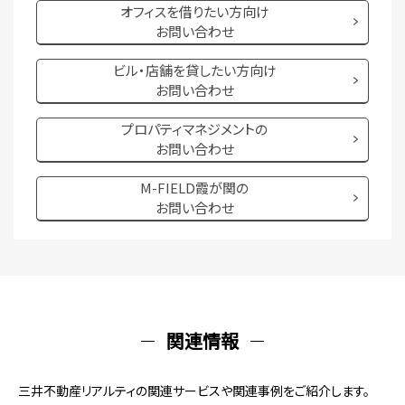
オフィスを借りたい方向け
山手線原宿徒歩５分
お問い合わせ
募集フロア：
10F
募集面積：
300.66坪
ビル・店舗を貸したい方向け
各階個別空調
光ケーブル引込済
お問い合わせ
24時間利用
新耐震基準
フリーアクセス
天井高3,000mm
プロパティマネジメントの
お問い合わせ
M-FIELD霞が関の
ＴＳ青山ビル
お問い合わせ
おすすめポイント：2013年10月竣工。表参道駅徒歩1分。南青
山・青山通り沿いのランドマークオフィス。高いデザイン性とブラ
ンド性を兼ね備えたハイグレード物件です。
東京都港区南青山５丁目１－３
東京メトロ銀座線表参道徒歩１分
関連情報
東京メトロ千代田線表参道徒歩１分
募集フロア：
3F
募集面積：
146.20坪
三井不動産リアルティの関連サービスや関連事例をご紹介します。