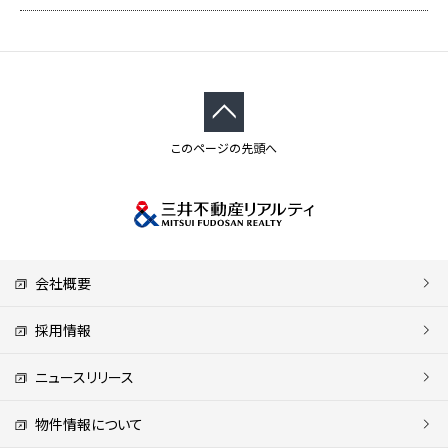
多く、ランチ・会食の選択肢が豊富です。
東京都港区赤坂２丁目１７－７
東京メトロ丸ノ内線国会議事堂前徒歩７分
東京メトロ千代田線赤坂徒歩４分
募集フロア：
2F
、
3F
募集面積：
172.70坪 ～ 404.60坪
このページの先頭へ
セントラル空調
光ケーブル引込済
24時間利用
新耐震基準
フリーアクセス
天井高2,800mm
会社概要
ＥＤＧＥ南青山
採用情報
おすすめポイント：表参道・渋谷の2駅利用可能。2017年大規模
リニューアル実施済みのデザイン性と機能性を兼ね備えたクリ
ニュースリリース
エイティブオフィス。
東京都渋谷区渋谷４丁目２－１２
物件情報について
東京メトロ銀座線表参道徒歩９分