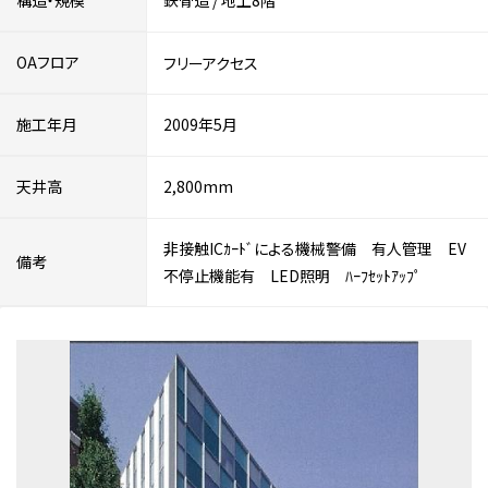
構造・規模
鉄骨造
/
地上8階
OAフロア
フリーアクセス
施工年月
2009年5月
天井高
2,800mm
非接触ICｶｰﾄﾞによる機械警備 有人管理 EV
備考
不停止機能有 LED照明 ﾊｰﾌｾｯﾄｱｯﾌﾟ