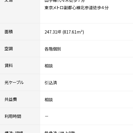
山手線代々木徒歩７分
東京メトロ副都心線北参道徒歩４分
面積
247.31坪 (817.61m²)
空調
各階個別
賃料
相談
光ケーブル
引込済
共益費
相談
利用時間
－