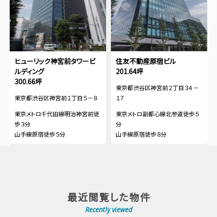
ヒューリック神宮前タワービ
住友不動産原宿ビル
ルディング
201.64坪
300.66坪
東京都渋谷区神宮前２丁目３４－
東京都渋谷区神宮前１丁目５－８
１７
東京メトロ千代田線明治神宮前徒
東京メトロ副都心線北参道徒歩５
歩３分
分
山手線原宿徒歩５分
山手線原宿徒歩８分
最近閲覧した物件
Recently viewed