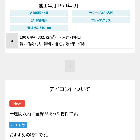
施工年月:
1971年1月
各階個別空調
光ケーブル引込可
24時間利用
フリーアクセス
天井高2,540mm
100.64坪 (332.72m²)
/
入居可能日： －
2F
賃：
相談
/ 共： 賃料に含む
/ 敷・保：
相談
1
アイコンについて
New
一週間以内に登録があった物件です。
おすすめ
おすすめの物件です。