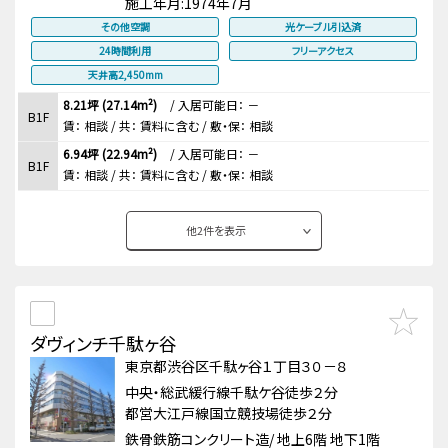
施工年月:
1974年7月
その他空調
光ケーブル引込済
24時間利用
フリーアクセス
天井高2,450mm
8.21坪 (27.14m²)
/
入居可能日： －
B1F
賃：
相談
/ 共： 賃料に含む
/ 敷・保：
相談
6.94坪 (22.94m²)
/
入居可能日： －
B1F
賃：
相談
/ 共： 賃料に含む
/ 敷・保：
相談
他
2
件を表示
ダヴィンチ千駄ヶ谷
東京都渋谷区千駄ヶ谷１丁目３０－８
中央・総武緩行線千駄ケ谷徒歩２分
都営大江戸線国立競技場徒歩２分
鉄骨鉄筋コンクリート造/ 地上6階 地下1階