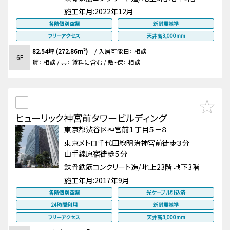
施工年月:
2022年12月
各階個別空調
新耐震基準
フリーアクセス
天井高3,000mm
82.54坪 (272.86m²)
/
入居可能日： 相談
6F
賃：
相談
/ 共： 賃料に含む
/ 敷・保：
相談
ヒューリック神宮前タワービルディング
東京都渋谷区神宮前１丁目５－８
東京メトロ千代田線明治神宮前徒歩３分
山手線原宿徒歩５分
鉄骨鉄筋コンクリート造/ 地上23階 地下3階
施工年月:
2017年9月
各階個別空調
光ケーブル引込済
24時間利用
新耐震基準
フリーアクセス
天井高3,000mm