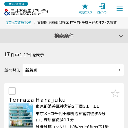
オフィス賃貸
お気に入り
ログイン
オフィス賃貸TOP
首都圏 東京都渋谷区 神宮前・千駄ヶ谷のオフィス賃貸
検索条件
17
件中
1-17
件を表示
並べ替え
Ｔｅｒｒａｚａ Ｈａｒａｊｕｋｕ
東京都渋谷区神宮前２丁目３１－１１
東京メトロ千代田線明治神宮前徒歩８分
山手線原宿徒歩１１分
鉄骨鉄筋コンクリート造/ 地上6階 地下1階