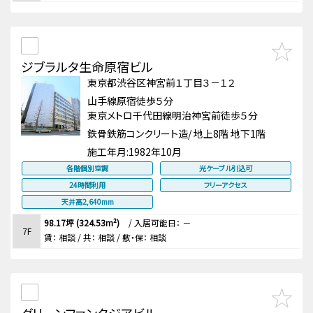
ジブラルタ生命原宿ビル
東京都渋谷区神宮前１丁目３－１２
山手線原宿徒歩５分
東京メトロ千代田線明治神宮前徒歩５分
鉄骨鉄筋コンクリート造/ 地上8階 地下1階
施工年月:
1982年10月
各階個別空調
光ケーブル引込可
24時間利用
フリーアクセス
天井高2,640mm
98.17坪 (324.53m²)
/
入居可能日： －
7F
賃：
相談
/ 共： 相談
/ 敷・保：
相談