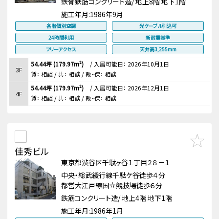
鉄骨鉄筋コンクリート造/ 地上8階 地下1階
施工年月:
1986年9月
各階個別空調
光ケーブル引込可
24時間利用
新耐震基準
フリーアクセス
天井高3,255mm
54.44坪 (179.97m²)
/
入居可能日： 2026年10月1日
3F
賃：
相談
/ 共： 相談
/ 敷・保：
相談
54.44坪 (179.97m²)
/
入居可能日： 2026年12月1日
4F
賃：
相談
/ 共： 相談
/ 敷・保：
相談
佳秀ビル
東京都渋谷区千駄ヶ谷１丁目２８－１
中央・総武緩行線千駄ケ谷徒歩４分
都営大江戸線国立競技場徒歩６分
鉄筋コンクリート造/ 地上4階 地下1階
施工年月:
1986年1月