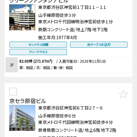
グリーンファンタジアビル
東京都渋谷区神宮前１丁目１１－１１
山手線原宿徒歩３分
東京メトロ千代田線明治神宮前徒歩１分
鉄筋コンクリート造/ 地上7階 地下1階
施工年月:
1977年4月
セントラル空調
光ケーブル引込可
フリーアクセス
82.00坪 (271.07m²)
/
入居可能日： 2026年11月1日
3F
賃：
相談
/ 共： 相談
/ 敷・保：
相談
京セラ原宿ビル
東京都渋谷区神宮前６丁目２７－８
山手線原宿徒歩８分
東京メトロ千代田線明治神宮前徒歩４分
鉄骨鉄筋コンクリート造/ 地上6階 地下2階