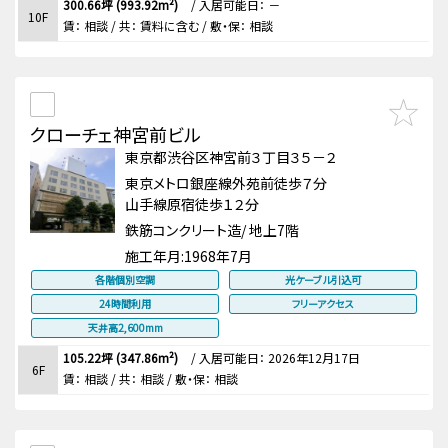
300.66坪 (993.92m²)
/
入居可能日： －
10F
賃：
相談
/ 共： 賃料に含む
/ 敷・保：
相談
クローチェ神宮前ビル
東京都渋谷区神宮前３丁目３５－２
東京メトロ銀座線外苑前徒歩７分
山手線原宿徒歩１２分
鉄筋コンクリート造/ 地上7階
施工年月:
1968年7月
各階個別空調
光ケーブル引込可
24時間利用
フリーアクセス
天井高2,600mm
105.22坪 (347.86m²)
/
入居可能日： 2026年12月17日
6F
賃：
相談
/ 共： 相談
/ 敷・保：
相談