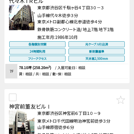
代々木ＴＲビル
東京都渋谷区千駄ヶ谷４丁目３０－３
山手線代々木徒歩３分
東京メトロ副都心線北参道徒歩４分
鉄骨鉄筋コンクリート造/ 地上7階 地下1階
施工年月:
1986年10月
各階個別空調
光ケーブル引込済
24時間利用
新耐震基準
フリーアクセス
天井高2,500mm
78.10坪 (258.20m²)
/
入居可能日： 相談
7F
賃：
相談
/ 共： 相談
/ 敷・保：
相談
神宮前董友ビルⅠ
東京都渋谷区神宮前６丁目１０－９
東京メトロ千代田線明治神宮前徒歩３分
山手線原宿徒歩６分