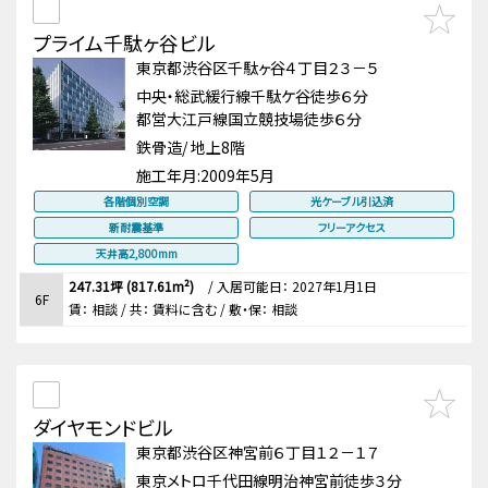
プライム千駄ヶ谷ビル
東京都渋谷区千駄ヶ谷４丁目２３－５
中央・総武緩行線千駄ケ谷徒歩６分
都営大江戸線国立競技場徒歩６分
鉄骨造/ 地上8階
施工年月:
2009年5月
各階個別空調
光ケーブル引込済
新耐震基準
フリーアクセス
天井高2,800mm
247.31坪 (817.61m²)
/
入居可能日： 2027年1月1日
6F
賃：
相談
/ 共： 賃料に含む
/ 敷・保：
相談
ダイヤモンドビル
東京都渋谷区神宮前６丁目１２－１７
東京メトロ千代田線明治神宮前徒歩３分