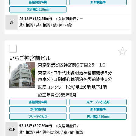
各階個別空調
新耐震基準
天井高2,310mm
46.15坪 (152.56m²)
/
入居可能日： －
3F
賃：
相談
/ 共： 相談
/ 敷・保：
相談
いちご神宮前ビル
東京都渋谷区神宮前６丁目２５－１６
東京メトロ千代田線明治神宮前徒歩５分
東京メトロ副都心線明治神宮前徒歩５分
鉄筋コンクリート造/ 地上6階 地下1階
施工年月:
1985年6月
各階個別空調
光ケーブル引込可
24時間利用
新耐震基準
フリーアクセス
天井高2,450mm
93.15坪 (307.93m²)
/
入居可能日： －
B1F
賃：
相談
/ 共： 賃料に含む
/ 敷・保：
相談