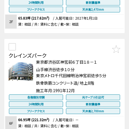
24時間利用
新耐震基準
フリーアクセス
天井高2,470mm
65.83坪 (217.62m²)
/
入居可能日： 2027年1月1日
2F
賃：
相談
/ 共： 賃料に含む
/ 敷・保：
相談
クレインズパーク
東京都渋谷区神宮前６丁目１８－１
山手線渋谷徒歩１０分
東京メトロ千代田線明治神宮前徒歩５分
鉄骨鉄筋コンクリート造/ 地上8階
施工年月:
1991年12月
各階個別空調
光ケーブル引込可
24時間利用
新耐震基準
フリーアクセス
天井高2,700mm
66.95坪 (221.32m²)
/
入居可能日： －
6F
賃：
相談
/ 共： 賃料に含む
/ 敷・保：
相談