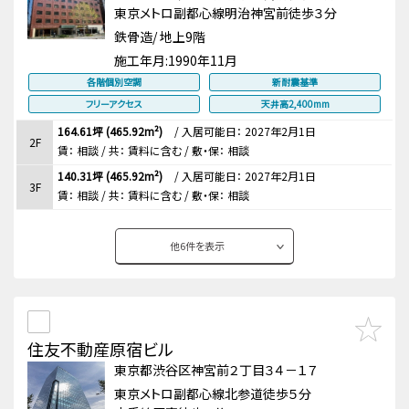
東京メトロ副都心線明治神宮前徒歩３分
鉄骨造/ 地上9階
施工年月:
1990年11月
各階個別空調
新耐震基準
フリーアクセス
天井高2,400mm
164.61坪 (465.92m²)
/
入居可能日： 2027年2月1日
2F
賃：
相談
/ 共： 賃料に含む
/ 敷・保：
相談
140.31坪 (465.92m²)
/
入居可能日： 2027年2月1日
3F
賃：
相談
/ 共： 賃料に含む
/ 敷・保：
相談
他
6
件を表示
住友不動産原宿ビル
東京都渋谷区神宮前２丁目３４－１７
東京メトロ副都心線北参道徒歩５分