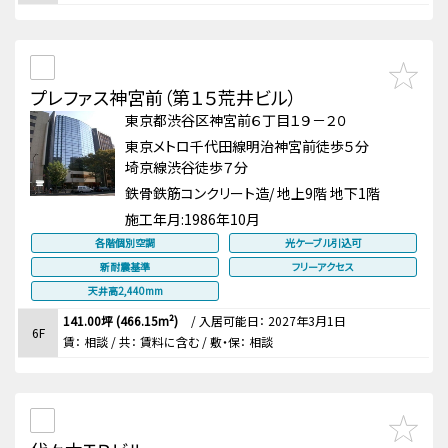
プレファス神宮前（第１５荒井ビル）
東京都渋谷区神宮前６丁目１９－２０
東京メトロ千代田線明治神宮前徒歩５分
埼京線渋谷徒歩７分
鉄骨鉄筋コンクリート造/ 地上9階 地下1階
施工年月:
1986年10月
各階個別空調
光ケーブル引込可
新耐震基準
フリーアクセス
天井高2,440mm
141.00坪 (466.15m²)
/
入居可能日： 2027年3月1日
6F
賃：
相談
/ 共： 賃料に含む
/ 敷・保：
相談