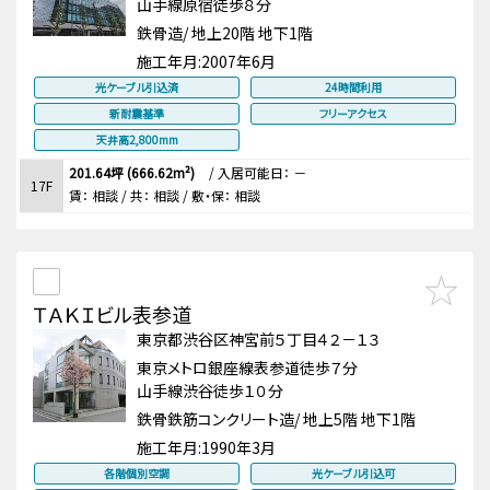
山手線原宿徒歩８分
鉄骨造/ 地上20階 地下1階
施工年月:
2007年6月
光ケーブル引込済
24時間利用
新耐震基準
フリーアクセス
天井高2,800mm
201.64坪 (666.62m²)
/
入居可能日： －
17F
賃：
相談
/ 共： 相談
/ 敷・保：
相談
ＴＡＫＩビル表参道
東京都渋谷区神宮前５丁目４２－１３
東京メトロ銀座線表参道徒歩７分
山手線渋谷徒歩１０分
鉄骨鉄筋コンクリート造/ 地上5階 地下1階
施工年月:
1990年3月
各階個別空調
光ケーブル引込可