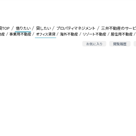
貸TOP
借りたい
貸したい
プロパティマネジメント
三井不動産のサービ
動産
事業用不動産
オフィス賃貸
海外不動産
リゾート不動産
居住用不動産
お気に入り
閲覧履歴