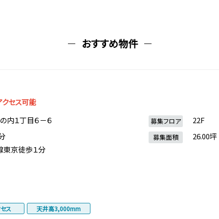
おすすめ物件
アクセス可能
の内１丁目６－６
22F
募集フロア
分
26.00坪
募集面積
線東京徒歩１分
クセス
天井高3,000mm