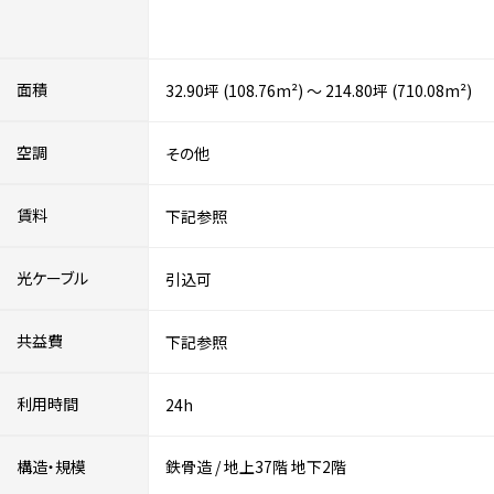
面積
32.90坪 (108.76m²) ～ 214.80坪 (710.08m²)
空調
その他
賃料
下記参照
光ケーブル
引込可
共益費
下記参照
利用時間
24h
構造・規模
鉄骨造
/
地上37階
地下2階