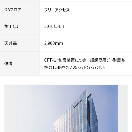
OAフロア
フリーアクセス
施工年月
2010年4月
天井高
2,900mm
CFT柱・制震装置につき一般超高層ﾋﾞﾙ耐震基
備考
準の1.5倍をｸﾘｱ 25-37Fｳｪｽﾃｨﾝﾎﾃﾙ