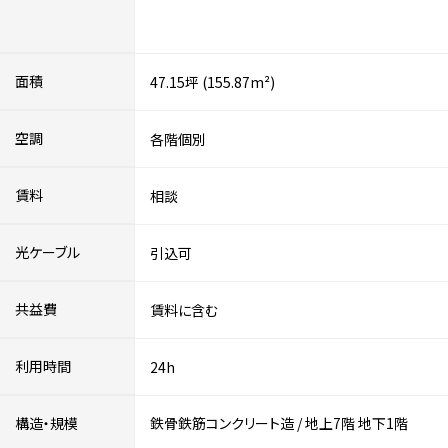
面積
47.15坪 (155.87m²)
空調
各階個別
賃料
相談
光ケーブル
引込可
共益費
賃料に含む
利用時間
24h
構造・規模
鉄骨鉄筋コンクリート造
/
地上7階
地下1階