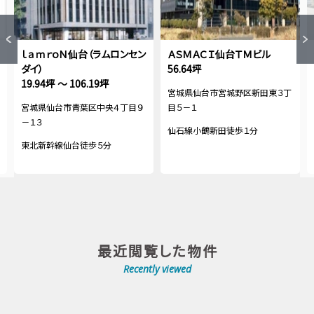
ｌａｍｒｏＮ仙台（ラムロンセン
ＡＳＭＡＣＩ仙台ＴＭビル
ダイ）
56.64坪
19.94坪 ～ 106.19坪
宮城県仙台市宮城野区新田東３丁
宮城県仙台市青葉区中央４丁目９
目５－１
－１３
仙石線小鶴新田徒歩１分
東北新幹線仙台徒歩５分
最近閲覧した物件
Recently viewed