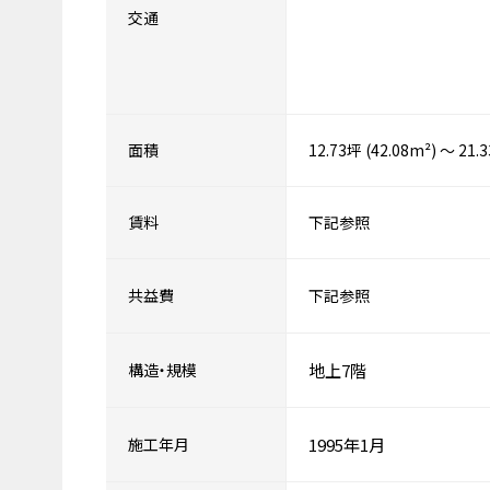
交通
面積
12.73坪 (42.08m²) ～ 21.
賃料
下記参照
共益費
下記参照
構造・規模
地上7階
施工年月
1995年1月