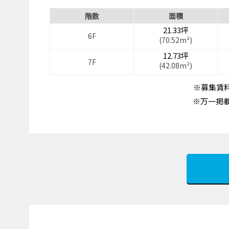
階数
面積
21.33坪
6F
(70.52m²)
12.73坪
7F
(42.08m²)
※募集賃料
※万一掲