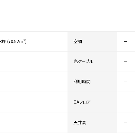
33坪 (70.52m²)
空調
－
光ケーブル
－
利用時間
－
OAフロア
－
天井高
－