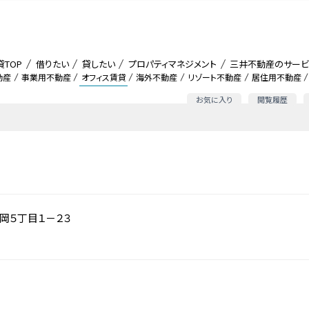
貸TOP
借りたい
貸したい
プロパティマネジメント
三井不動産のサービ
動産
事業用不動産
オフィス賃貸
海外不動産
リゾート不動産
居住用不動産
お気に入り
閲覧履歴
岡５丁目１－２３