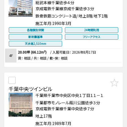
総武本線千葉徒歩４分
京成電鉄千葉線京成千葉徒歩３分
鉄骨鉄筋コンクリート造/ 地上8階 地下1階
施工年月:
1990年3月
各階個別空調
24時間利用
新耐震基準
フリーアクセス
天井高2,510mm
20.00坪 (66.12m²)
/
入居可能日： 2026年8月17日
4F
賃：
相談
/ 共： 相談
/ 敷・保：
相談
千葉中央ツインビル
千葉県千葉市中央区中央１丁目１１－１
千葉都市モノレール葭川公園徒歩３分
京成電鉄千葉線千葉中央徒歩７分
地上17階
施工年月:
1989年7月