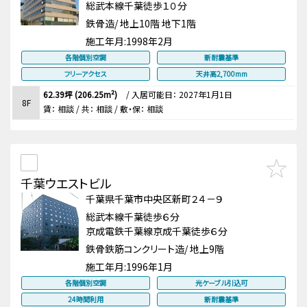
総武本線千葉徒歩１０分
鉄骨造/ 地上10階 地下1階
施工年月:
1998年2月
各階個別空調
新耐震基準
フリーアクセス
天井高2,700mm
62.39坪 (206.25m²)
/
入居可能日： 2027年1月1日
8F
賃：
相談
/ 共： 相談
/ 敷・保：
相談
千葉ウエストビル
千葉県千葉市中央区新町２４－９
総武本線千葉徒歩６分
京成電鉄千葉線京成千葉徒歩６分
鉄骨鉄筋コンクリート造/ 地上9階
施工年月:
1996年1月
各階個別空調
光ケーブル引込可
24時間利用
新耐震基準