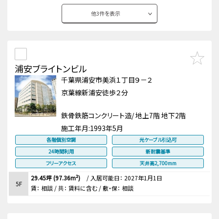
他
3
件を表示
浦安ブライトンビル
千葉県浦安市美浜１丁目９－２
京葉線新浦安徒歩２分
鉄骨鉄筋コンクリート造/ 地上7階 地下2階
施工年月:
1993年5月
各階個別空調
光ケーブル引込可
24時間利用
新耐震基準
フリーアクセス
天井高2,700mm
29.45坪 (97.36m²)
/
入居可能日： 2027年1月1日
5F
賃：
相談
/ 共： 賃料に含む
/ 敷・保：
相談