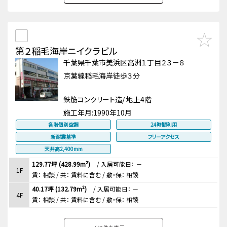
第２稲毛海岸ニイクラビル
千葉県千葉市美浜区高洲１丁目２３－８
京葉線稲毛海岸徒歩３分
鉄筋コンクリート造/ 地上4階
施工年月:
1990年10月
各階個別空調
24時間利用
新耐震基準
フリーアクセス
天井高2,400mm
129.77坪 (428.99m²)
/
入居可能日： －
1F
賃：
相談
/ 共： 賃料に含む
/ 敷・保：
相談
40.17坪 (132.79m²)
/
入居可能日： －
4F
賃：
相談
/ 共： 賃料に含む
/ 敷・保：
相談