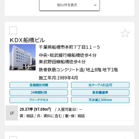
他
61
件を表示
ＫＤＸ船橋ビル
千葉県船橋市本町７丁目１１－５
中央・総武緩行線船橋徒歩４分
東武野田線船橋徒歩４分
鉄骨鉄筋コンクリート造/ 地上8階 地下1階
施工年月:
1989年4月
各階個別空調
光ケーブル引込可
24時間利用
新耐震基準
フリーアクセス
天井高2,500mm
29.37坪 (97.09m²)
/
入居可能日： －
1F
賃：
相談
/ 共： 賃料に含む
/ 敷・保：
相談