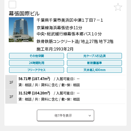
幕張国際ビル
千葉県千葉市美浜区中瀬１丁目７－１
京葉線海浜幕張徒歩11分
中央・総武緩行線幕張本郷バス１０分
鉄骨鉄筋コンクリート造/ 地上27階 地下2階
施工年月:
1993年2月
その他空調
光ケーブル引込済
24時間利用
新耐震基準
フリーアクセス
天井高2,600mm
56.71坪 (187.47m²)
/
入居可能日： －
1F
賃：
相談
/ 共： 賃料に含む
/ 敷・保：
相談
31.52坪 (104.20m²)
/
入居可能日： －
1F
賃：
相談
/ 共： 賃料に含む
/ 敷・保：
相談
他
7
件を表示