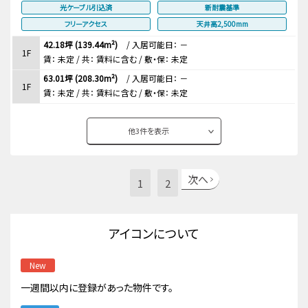
光ケーブル引込済
新耐震基準
フリーアクセス
天井高2,500mm
42.18坪 (139.44m²)
/
入居可能日： －
1F
賃：
未定
/ 共： 賃料に含む
/ 敷・保：
未定
63.01坪 (208.30m²)
/
入居可能日： －
1F
賃：
未定
/ 共： 賃料に含む
/ 敷・保：
未定
他
3
件を表示
次へ
1
2
アイコンについて
New
一週間以内に登録があった物件です。