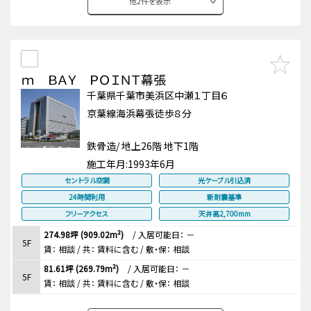
他
2
件を表示
ｍ ＢＡＹ ＰＯＩＮＴ幕張
千葉県千葉市美浜区中瀬１丁目６
京葉線海浜幕張徒歩８分
鉄骨造/ 地上26階 地下1階
施工年月:
1993年6月
セントラル空調
光ケーブル引込済
24時間利用
新耐震基準
フリーアクセス
天井高2,700mm
274.98坪 (909.02m²)
/
入居可能日： －
5F
賃：
相談
/ 共： 賃料に含む
/ 敷・保：
相談
81.61坪 (269.79m²)
/
入居可能日： －
5F
賃：
相談
/ 共： 賃料に含む
/ 敷・保：
相談