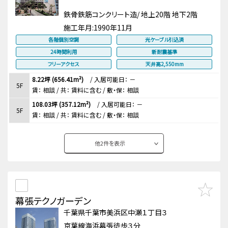
鉄骨鉄筋コンクリート造/ 地上20階 地下2階
施工年月:
1990年11月
各階個別空調
光ケーブル引込済
24時間利用
新耐震基準
フリーアクセス
天井高2,550mm
8.22坪 (656.41m²)
/
入居可能日： －
5F
賃：
相談
/ 共： 賃料に含む
/ 敷・保：
相談
108.03坪 (357.12m²)
/
入居可能日： －
5F
賃：
相談
/ 共： 賃料に含む
/ 敷・保：
相談
他
2
件を表示
幕張テクノガーデン
千葉県千葉市美浜区中瀬１丁目３
京葉線海浜幕張徒歩３分