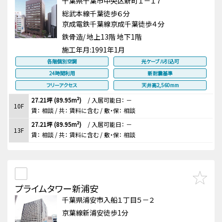
千葉県千葉市中央区新町１－１７
総武本線千葉徒歩６分
京成電鉄千葉線京成千葉徒歩４分
鉄骨造/ 地上13階 地下1階
施工年月:
1991年1月
各階個別空調
光ケーブル引込可
24時間利用
新耐震基準
フリーアクセス
天井高2,560mm
27.21坪 (89.95m²)
/
入居可能日： －
10F
賃：
相談
/ 共： 賃料に含む
/ 敷・保：
相談
27.21坪 (89.95m²)
/
入居可能日： －
13F
賃：
相談
/ 共： 賃料に含む
/ 敷・保：
相談
プライムタワー新浦安
千葉県浦安市入船１丁目５－２
京葉線新浦安徒歩1分