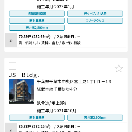
施工年月:
2023年1月
各階個別空調
光ケーブル引込済
新耐震基準
フリーアクセス
天井高2,800mm
70.39坪 (232.69m²)
/
入居可能日： －
2F
賃：
相談
/ 共： 賃料に含む
/ 敷・保：
相談
ＪＳ Ｂｌｄｇ．
千葉県千葉市中央区富士見１丁目１－１３
総武本線千葉徒歩４分
鉄骨造/ 地上9階
施工年月:
2021年10月
新耐震基準
天井高2,800mm
85.38坪 (282.25m²)
/
入居可能日： －
2F