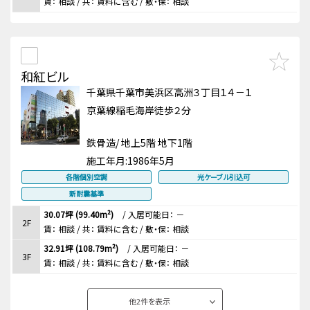
賃：
相談
/ 共： 賃料に含む
/ 敷・保：
相談
和紅ビル
千葉県千葉市美浜区高洲３丁目１４－１
京葉線稲毛海岸徒歩２分
鉄骨造/ 地上5階 地下1階
施工年月:
1986年5月
各階個別空調
光ケーブル引込可
新耐震基準
30.07坪 (99.40m²)
/
入居可能日： －
2F
賃：
相談
/ 共： 賃料に含む
/ 敷・保：
相談
32.91坪 (108.79m²)
/
入居可能日： －
3F
賃：
相談
/ 共： 賃料に含む
/ 敷・保：
相談
他
2
件を表示