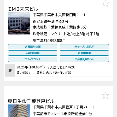
ＩＭＩ未来ビル
千葉県千葉市中央区新田町１－１
総武本線千葉徒歩３分
京成電鉄千葉線京成千葉徒歩３分
鉄骨鉄筋コンクリート造/ 地上8階 地下1階
施工年月:
1998年8月
各階個別空調
光ケーブル引込可
24時間利用
新耐震基準
フリーアクセス
天井高2,600mm
30.25坪 (100.00m²)
/
入居可能日： 相談
2F
賃：
相談
/ 共： 賃料に含む
/ 敷・保：
相談
朝日生命千葉登戸ビル
千葉県千葉市中央区登戸１丁目２６－１
千葉都市モノレール市役所前徒歩１分