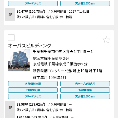
フリーアクセス
天井高2,550mm
30.47坪 (100.73m²)
/
入居可能日： 2027年1月1日
2F
賃：
相談
/ 共： 賃料に含む
/ 敷・保：
相談
オーパスビルディング
千葉県千葉市中央区弁天１丁目５－１
総武本線千葉徒歩２分
京成電鉄千葉線京成千葉徒歩９分
鉄骨鉄筋コンクリート造/ 地上10階 地下1階
施工年月:
1994年1月
各階個別空調
光ケーブル引込可
24時間利用
新耐震基準
フリーアクセス
天井高2,500mm
83.98坪 (277.62m²)
/
入居可能日： －
8F
賃：
相談
/ 共： 賃料に含む
/ 敷・保：
相談
170.10坪 (562.31m²)
/
入居可能日： －