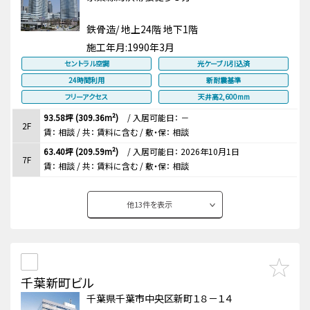
鉄骨造/ 地上24階 地下1階
施工年月:
1990年3月
セントラル空調
光ケーブル引込済
24時間利用
新耐震基準
フリーアクセス
天井高2,600mm
93.58坪 (309.36m²)
/
入居可能日： －
2F
賃：
相談
/ 共： 賃料に含む
/ 敷・保：
相談
63.40坪 (209.59m²)
/
入居可能日： 2026年10月1日
7F
賃：
相談
/ 共： 賃料に含む
/ 敷・保：
相談
他
13
件を表示
千葉新町ビル
千葉県千葉市中央区新町１８－１４