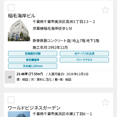
稲毛海岸ビル
千葉県千葉市美浜区高洲３丁目２３－２
京葉線稲毛海岸徒歩１分
鉄骨鉄筋コンクリート造/ 地上7階 地下1階
施工年月:
1992年11月
各階個別空調
光ケーブル引込済
新耐震基準
フリーアクセス
天井高2,500mm
23.46坪 (77.55m²)
/
入居可能日： 2026年12月1日
6F
賃：
相談
/ 共： 賃料に含む
/ 敷・保：
相談
ワールドビジネスガーデン
千葉県千葉市美浜区中瀬２丁目６－１