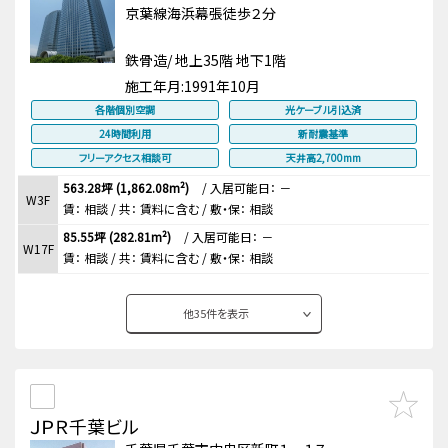
京葉線海浜幕張徒歩２分
鉄骨造/ 地上35階 地下1階
施工年月:
1991年10月
各階個別空調
光ケーブル引込済
24時間利用
新耐震基準
フリーアクセス相談可
天井高2,700mm
563.28坪 (1,862.08m²)
/
入居可能日： －
W3F
賃：
相談
/ 共： 賃料に含む
/ 敷・保：
相談
85.55坪 (282.81m²)
/
入居可能日： －
W17F
賃：
相談
/ 共： 賃料に含む
/ 敷・保：
相談
他
35
件を表示
ＪＰＲ千葉ビル