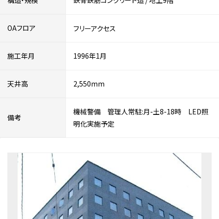
構造・規模
鉄骨鉄筋コンクリート造
/
地上9階
OAフロア
フリーアクセス
施工年月
1996年1月
天井高
2,550mm
機械警備 管理人常駐:月-土8-18時 LED照
備考
明化実施予定