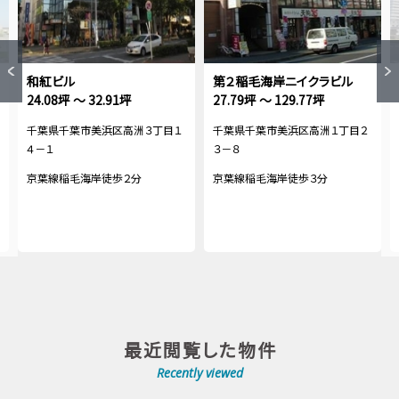
和紅ビル
第２稲毛海岸ニイクラビル
24.08坪 ～ 32.91坪
27.79坪 ～ 129.77坪
千葉県千葉市美浜区高洲３丁目１
千葉県千葉市美浜区高洲１丁目２
４－１
３－８
京葉線稲毛海岸徒歩２分
京葉線稲毛海岸徒歩３分
最近閲覧した物件
Recently viewed