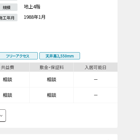
地上4階
規模
1988年1月
施工年月
フリーアクセス
天井高2,550mm
共益費
敷金・保証料
入居可能日
相談
相談
－
相談
相談
－