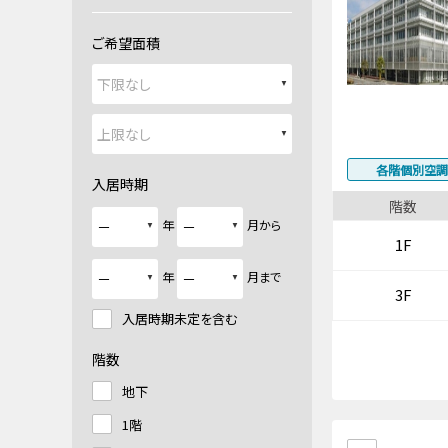
ご希望面積
各階個別空調
入居時期
階数
年
月から
1F
年
月まで
3F
入居時期未定を含む
階数
地下
1階