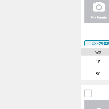
セントラル空
階数
1F
5F