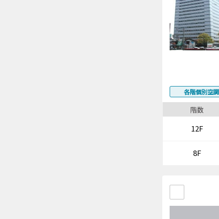
各階個別空調
階数
12F
8F