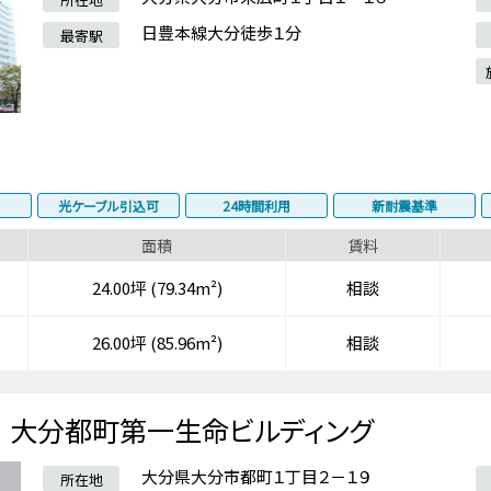
日豊本線大分徒歩１分
最寄駅
光ケーブル引込可
24時間利用
新耐震基準
面積
賃料
24.00坪 (79.34m²)
相談
26.00坪 (85.96m²)
相談
大分都町第一生命ビルディング
大分県大分市都町１丁目２－１９
所在地