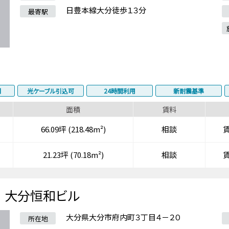
日豊本線大分徒歩１３分
最寄駅
調
光ケーブル引込可
24時間利用
新耐震基準
面積
賃料
66.09坪 (218.48m²)
相談
21.23坪 (70.18m²)
相談
大分恒和ビル
大分県大分市府内町３丁目４－２０
所在地