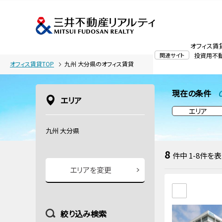
オフィス賃
関連サイト
投資用不
オフィス賃貸TOP
九州 大分県のオフィス賃貸
現在の条件
C
エリア
エリア
九州 大分県
8
件中
1-8
件を表
エリアを変更
絞り込み検索