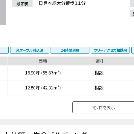
日豊本線大分徒歩１１分
最寄駅
光ケーブル引込済
24時間利用
フリーアクセス相談可
面積
賃料
16.90坪 (55.87m²)
相談
12.80坪 (42.31m²)
相談
他
2
件を表示