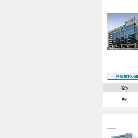
各階個別空調
階数
8F