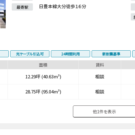
日豊本線大分徒歩１６分
最寄駅
光ケーブル引込可
24時間利用
新耐震基準
面積
賃料
12.29坪 (40.63m²)
相談
28.75坪 (95.04m²)
相談
他
1
件を表示