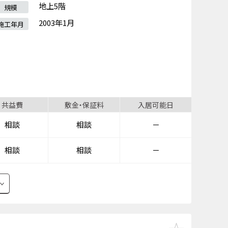
地上5階
規模
2003年1月
施工年月
共益費
敷金・保証料
入居可能日
相談
相談
－
相談
相談
－