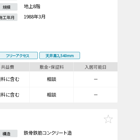
地上8階
規模
1988年3月
施工年月
フリーアクセス
天井高2,540mm
共益費
敷金・保証料
入居可能日
賃料に含む
相談
－
賃料に含む
相談
－
鉄骨鉄筋コンクリート造
構造