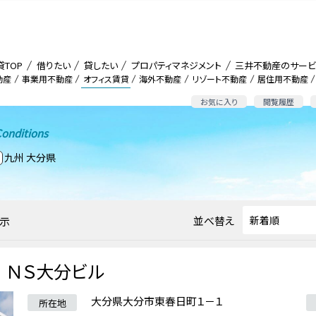
貸TOP
借りたい
貸したい
プロパティマネジメント
三井不動産のサービ
動産
事業用不動産
オフィス賃貸
海外不動産
リゾート不動産
居住用不動産
お気に入り
閲覧履歴
onditions
九州 大分県
並べ替え
示
ＮＳ大分ビル
大分県大分市東春日町１－１
所在地