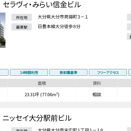
セラヴィ・みらい信金ビル
大分県大分市荷揚町３－１
所在地
日豊本線大分徒歩８分
最寄駅
24時間利用
新耐震基準
フリーアクセス
面積
賃料
23.31坪 (77.06m²)
相談
ニッセイ大分駅前ビル
大分県大分市末広町１丁目１－１８
所在地