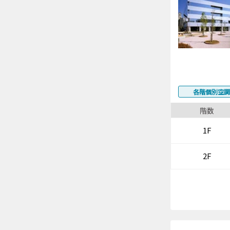
各階個別空調
階数
1F
2F