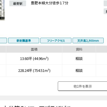
豊肥本線大分徒歩１７分
最寄駅
新耐震基準
フリーアクセス
天井高2,900mm
面積
賃料
13.60坪 (44.96m²)
相談
228.24坪 (754.51m²)
相談
他
1
件を表示