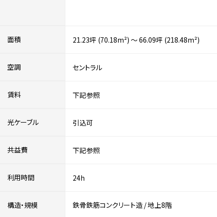
面積
21.23坪 (70.18m²) ～ 66.09坪 (218.48m²)
空調
セントラル
賃料
下記参照
光ケーブル
引込可
共益費
下記参照
利用時間
24h
構造・規模
鉄骨鉄筋コンクリート造
/
地上8階