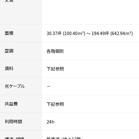
面積
30.37坪 (100.40m²) ～ 194.49坪 (642.94m²)
空調
各階個別
賃料
下記参照
光ケーブル
－
共益費
下記参照
利用時間
24h