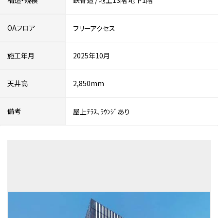
構造・規模
鉄骨造
/
地上13階
地下1階
OAフロア
フリーアクセス
施工年月
2025年10月
天井高
2,850mm
備考
屋上ﾃﾗｽ、ﾗｳﾝｼﾞあり