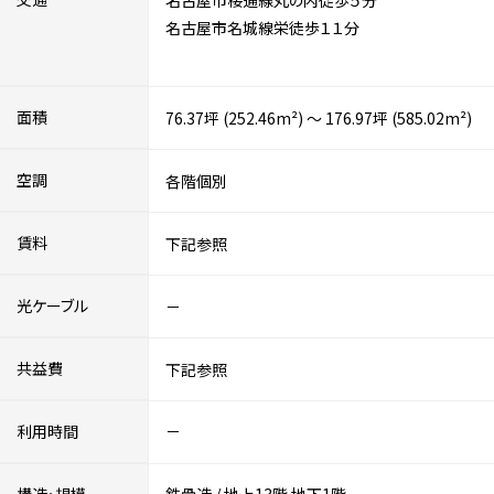
名古屋市桜通線丸の内徒歩５分
名古屋市名城線栄徒歩１１分
面積
76.37坪 (252.46m²) ～ 176.97坪 (585.02m²)
空調
各階個別
賃料
下記参照
光ケーブル
－
共益費
下記参照
利用時間
－