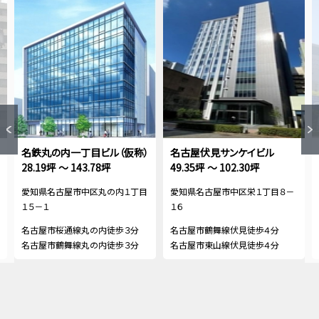
名鉄丸の内一丁目ビル（仮称）
名古屋伏見サンケイビル
28.19坪 ～ 143.78坪
49.35坪 ～ 102.30坪
愛知県名古屋市中区丸の内１丁目
愛知県名古屋市中区栄１丁目８－
１５－１
１６
名古屋市桜通線丸の内徒歩３分
名古屋市鶴舞線伏見徒歩４分
名古屋市鶴舞線丸の内徒歩３分
名古屋市東山線伏見徒歩４分