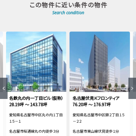
この物件に近い条件の物件
Search condition
名鉄丸の内一丁目ビル（仮称）
名古屋伏見Ｋフロンティア
28.19坪 ～ 143.78坪
76.20坪 ～ 176.97坪
愛知県名古屋市中区丸の内１丁目
愛知県名古屋市中区錦２丁目１５
１５－１
－２２
名古屋市桜通線丸の内徒歩３分
名古屋市東山線伏見徒歩１分