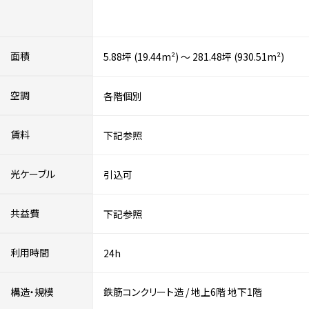
面積
5.88坪 (19.44m²) ～ 281.48坪 (930.51m²)
空調
各階個別
賃料
下記参照
光ケーブル
引込可
共益費
下記参照
利用時間
24h
構造・規模
鉄筋コンクリート造
/
地上6階
地下1階