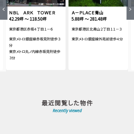
ＮＢＬ ＡＲＫ ＴＯＷＥＲ
Ａ－ＰＬＡＣＥ青山
42.29坪 ～ 118.50坪
5.88坪 ～ 281.48坪
東京都港区赤坂４丁目１－６
東京都港区北青山２丁目１１－３
東京メトロ銀座線赤坂見附徒歩３
東京メトロ銀座線外苑前徒歩４分
分
東京メトロ丸ノ内線赤坂見附徒歩
３分
最近閲覧した物件
Recently viewed