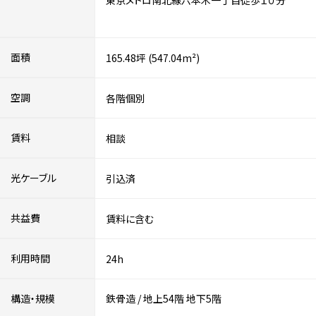
東京メトロ南北線六本木一丁目徒歩１０分
面積
165.48坪 (547.04m²)
空調
各階個別
賃料
相談
光ケーブル
引込済
共益費
賃料に含む
利用時間
24h
構造・規模
鉄骨造
/
地上54階
地下5階