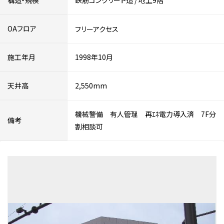
構造・規模
鉄筋コンクリート造
/
地上9階
OAフロア
フリーアクセス
施工年月
1998年10月
天井高
2,550mm
機械警備 有人管理 再ｴﾈ電力導入済 7F分
備考
割相談可