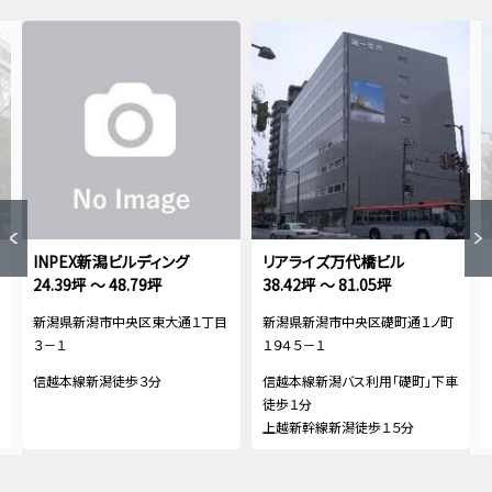
INPEX新潟ビルディング
リアライズ万代橋ビル
24.39坪 ～ 48.79坪
38.42坪 ～ 81.05坪
新潟県新潟市中央区東大通１丁目
新潟県新潟市中央区礎町通１ノ町
３－１
１９４５－１
信越本線新潟徒歩３分
信越本線新潟バス利用「礎町」下車
徒歩１分
上越新幹線新潟徒歩１５分