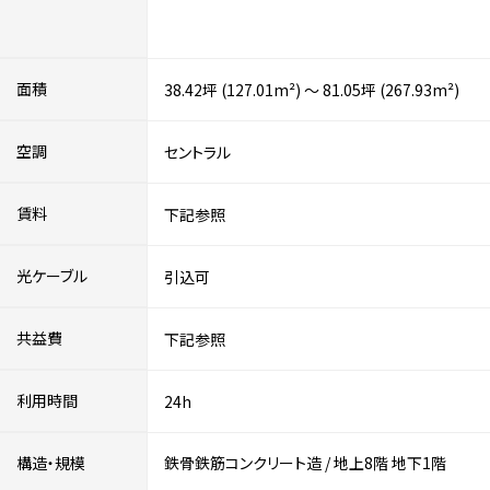
面積
38.42坪 (127.01m²) ～ 81.05坪 (267.93m²)
空調
セントラル
賃料
下記参照
光ケーブル
引込可
共益費
下記参照
利用時間
24h
構造・規模
鉄骨鉄筋コンクリート造
/
地上8階
地下1階