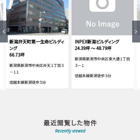
新潟弁天町第一生命ビルディ
INPEX新潟ビルディング
ング
24.39坪 ～ 48.79坪
66.73坪
新潟県新潟市中央区東大通１丁目
新潟県新潟市中央区弁天１丁目３
３－１
－１１
信越本線新潟徒歩３分
信越本線新潟徒歩５分
最近閲覧した物件
Recently viewed