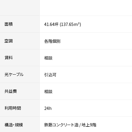
面積
41.64坪 (137.65m²)
空調
各階個別
賃料
相談
光ケーブル
引込可
共益費
相談
利用時間
24h
構造・規模
鉄筋コンクリート造
/
地上9階