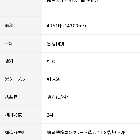
都営大江戸線大門徒歩６分
面積
43.51坪 (143.83m²)
空調
各階個別
賃料
相談
光ケーブル
引込済
共益費
賃料に含む
利用時間
24h
構造・規模
鉄骨鉄筋コンクリート造
/
地上8階
地下2階