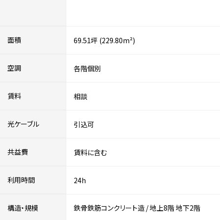
面積
69.51坪 (229.80m²)
空調
各階個別
賃料
相談
光ケーブル
引込可
共益費
賃料に含む
利用時間
24h
構造・規模
鉄骨鉄筋コンクリート造
/
地上8階
地下2階