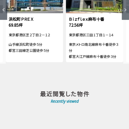
浜松町ＰＲＥＸ
Ｂｉｚｆｌｅｘ麻布十番
69.85坪
72.56坪
東京都港区芝２丁目２－１２
東京都港区三田１丁目１－１４
山手線浜松町徒歩５分
東京メトロ南北線麻布十番徒歩３
都営三田線芝公園徒歩５分
分
都営大江戸線麻布十番徒歩３分
最近閲覧した物件
Recently viewed