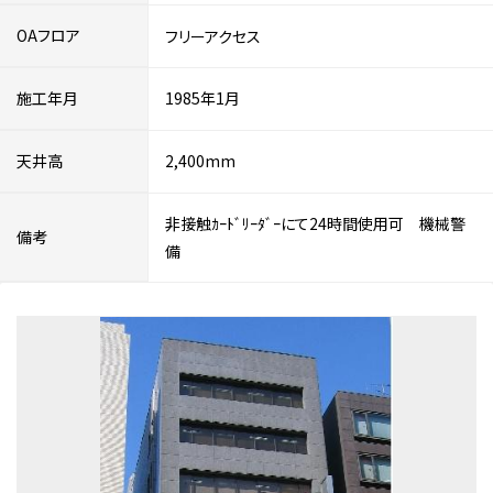
OAフロア
フリーアクセス
施工年月
1985年1月
天井高
2,400mm
非接触ｶｰﾄﾞﾘｰﾀﾞｰにて24時間使用可 機械警
備考
備