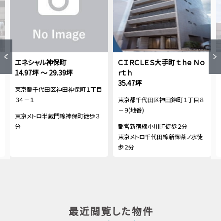
エネシャル神保町
ＣＩＲＣＬＥＳ大手町 ｔｈｅ Ｎｏ
14.97坪 ～ 29.39坪
ｒｔｈ
35.47坪
東京都千代田区神田神保町１丁目
３４－１
東京都千代田区神田錦町１丁目８
－９(地番)
東京メトロ半蔵門線神保町徒歩３
分
都営新宿線小川町徒歩２分
東京メトロ千代田線新御茶ノ水徒
歩２分
最近閲覧した物件