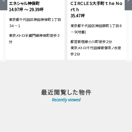
エネシャル神保町
ＣＩＲＣＬＥＳ大手町 ｔｈｅ Ｎｏ
14.97坪 ～ 29.39坪
ｒｔｈ
35.47坪
東京都千代田区神田神保町１丁目
３４－１
東京都千代田区神田錦町１丁目８
－９(地番)
東京メトロ半蔵門線神保町徒歩３
分
都営新宿線小川町徒歩２分
東京メトロ千代田線新御茶ノ水徒
歩２分
最近閲覧した物件
Recently viewed