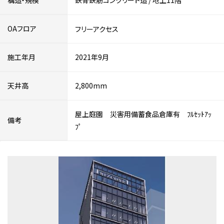
構造・規模
鉄骨鉄筋コンクリート造
/
地上11階
OAフロア
フリーアクセス
施工年月
2021年9月
天井高
2,800mm
屋上庭園 災害用備蓄食品倉庫有 ﾌﾙｾｯﾄｱｯ
備考
ﾌﾟ