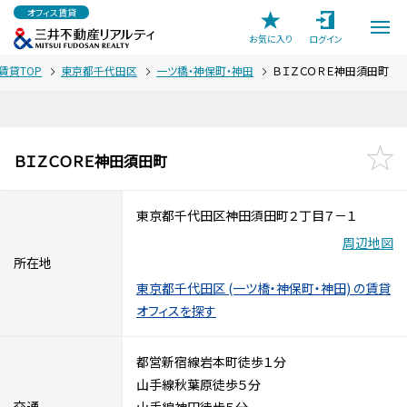
オフィス賃貸
お気に入り
ログイン
賃貸TOP
東京都千代田区
一ツ橋・神保町・神田
ＢＩＺＣＯＲＥ神田須田町
ＢＩＺＣＯＲＥ神田須田町
東京都千代田区神田須田町２丁目７－１
周辺地図
所在地
東京都千代田区 (一ツ橋・神保町・神田) の賃貸
オフィスを探す
都営新宿線岩本町徒歩１分
山手線秋葉原徒歩５分
交通