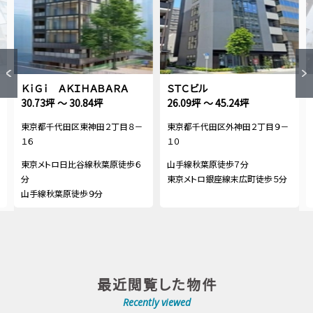
ＫｉＧｉ ＡＫＩＨＡＢＡＲＡ
ＳＴＣビル
30.73坪 ～ 30.84坪
26.09坪 ～ 45.24坪
東京都千代田区東神田２丁目８－
東京都千代田区外神田２丁目９－
１６
１０
東京メトロ日比谷線秋葉原徒歩６
山手線秋葉原徒歩７分
分
東京メトロ銀座線末広町徒歩５分
山手線秋葉原徒歩９分
最近閲覧した物件
Recently viewed