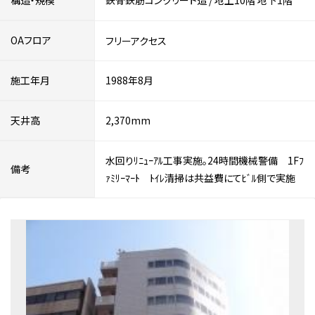
構造・規模
鉄骨鉄筋コンクリート造
/
地上10階
地下1階
OAフロア
フリーアクセス
施工年月
1988年8月
天井高
2,370mm
水回りﾘﾆｭｰｱﾙ工事実施。24時間機械警備 1Fﾌ
備考
ｧﾐﾘｰﾏｰﾄ ﾄｲﾚ清掃は共益費にてﾋﾞﾙ側で実施