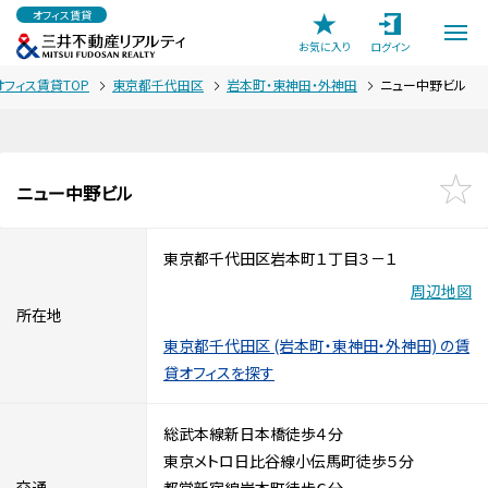
オフィス賃貸
お気に入り
ログイン
オフィス賃貸TOP
東京都千代田区
岩本町・東神田・外神田
ニュー中野ビル
ニュー中野ビル
東京都千代田区岩本町１丁目３－１
周辺地図
所在地
東京都千代田区 (岩本町・東神田・外神田) の賃
貸オフィスを探す
総武本線新日本橋徒歩４分
東京メトロ日比谷線小伝馬町徒歩５分
交通