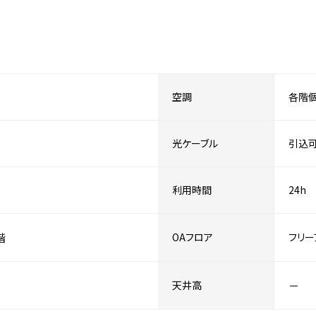
空調
各階
光ケーブル
引込
利用時間
24h
階
OAフロア
フリー
天井高
－