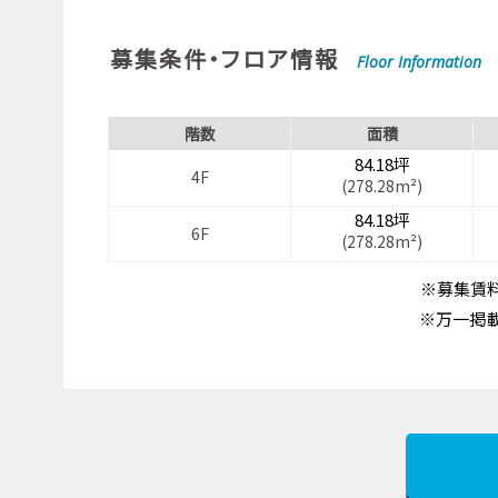
募集条件・フロア情報
Floor Information
階数
面積
84.18坪
4F
(278.28m²)
84.18坪
6F
(278.28m²)
※募集賃料
※万一掲