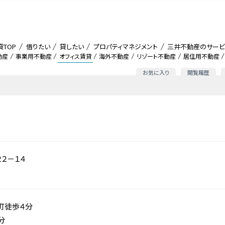
貸TOP
借りたい
貸したい
プロパティマネジメント
三井不動産のサービ
動産
事業用不動産
オフィス賃貸
海外不動産
リゾート不動産
居住用不動産
お気に入り
閲覧履歴
２－１４
町徒歩４分
分