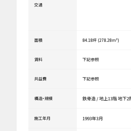
交通
面積
84.18坪 (278.28m²)
賃料
下記参照
共益費
下記参照
構造・規模
鉄骨造
/
地上13階
地下2
施工年月
1993年3月