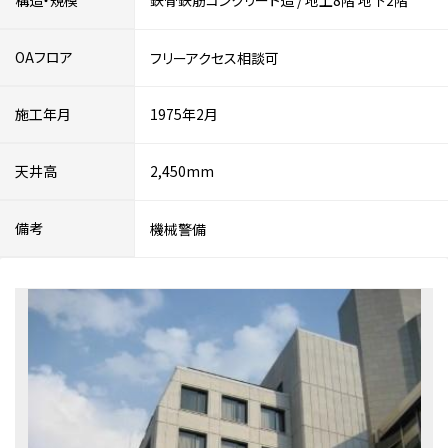
構造・規模
鉄骨鉄筋コンクリート造
/
地上8階
地下2階
OAフロア
フリーアクセス相談可
施工年月
1975年2月
天井高
2,450mm
備考
機械警備