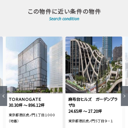
この物件に近い条件の物件
Search condition
ＴＯＲＡＮＯＧＡＴＥ
麻布台ヒルズ ガーデンプラ
30.30坪 ～ 896.12坪
ザＢ
24.65坪 ～ 27.20坪
東京都港区虎ノ門１丁目１０００
（地番）
東京都港区虎ノ門５丁目９－１