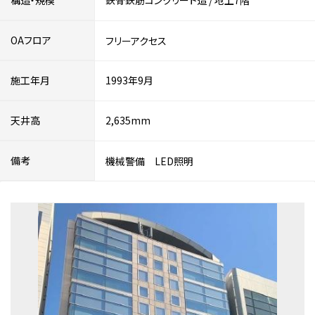
構造・規模
鉄骨鉄筋コンクリート造
/
地上7階
OAフロア
フリーアクセス
施工年月
1993年9月
天井高
2,635mm
備考
機械警備 LED照明