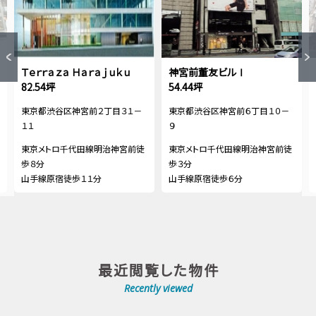
Ｔｅｒｒａｚａ Ｈａｒａｊｕｋｕ
神宮前董友ビルⅠ
82.54坪
54.44坪
東京都渋谷区神宮前２丁目３１－
東京都渋谷区神宮前６丁目１０－
１１
９
東京メトロ千代田線明治神宮前徒
東京メトロ千代田線明治神宮前徒
歩８分
歩３分
山手線原宿徒歩１１分
山手線原宿徒歩６分
最近閲覧した物件
Recently viewed