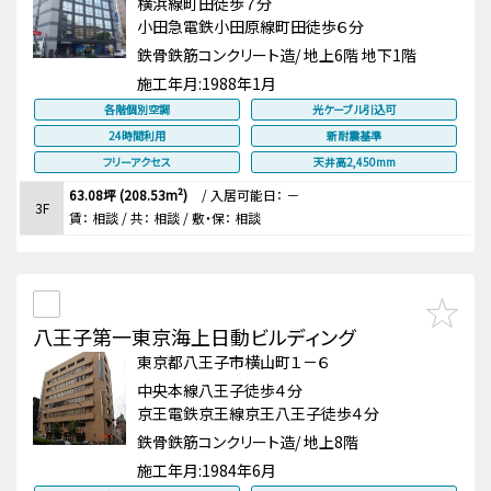
横浜線町田徒歩７分
小田急電鉄小田原線町田徒歩６分
鉄骨鉄筋コンクリート造/ 地上6階 地下1階
施工年月:
1988年1月
各階個別空調
光ケーブル引込可
24時間利用
新耐震基準
フリーアクセス
天井高2,450mm
63.08坪 (208.53m²)
/
入居可能日： －
3F
賃：
相談
/ 共： 相談
/ 敷・保：
相談
八王子第一東京海上日動ビルディング
東京都八王子市横山町１－６
中央本線八王子徒歩４分
京王電鉄京王線京王八王子徒歩４分
鉄骨鉄筋コンクリート造/ 地上8階
施工年月:
1984年6月