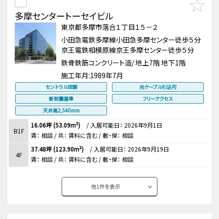
多摩センタートーセイビル
東京都多摩市落合１丁目１５－２
小田急電鉄多摩線小田急多摩センター徒歩５分
京王電鉄相模原線京王多摩センター徒歩５分
鉄骨鉄筋コンクリート造/ 地上7階 地下1階
施工年月:
1989年7月
セントラル空調
光ケーブル引込可
新耐震基準
フリーアクセス
天井高2,540mm
16.06坪 (53.09m²)
/
入居可能日： 2026年9月1日
B1F
賃：
相談
/ 共： 賃料に含む
/ 敷・保：
相談
37.48坪 (123.90m²)
/
入居可能日： 2026年9月19日
4F
賃：
相談
/ 共： 賃料に含む
/ 敷・保：
相談
他
1
件を表示