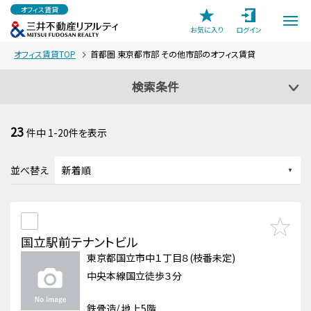
オフィス賃貸
お気に入り
ログイン
オフィス賃貸TOP
首都圏 東京都市部 その他市部のオフィス賃貸
検索条件
23
件中
1-20
件を表示
並べ替え
国立駅前テナントビル
東京都国立市中１丁目８(枝番未定)
中央本線国立徒歩３分
鉄骨造/ 地上5階