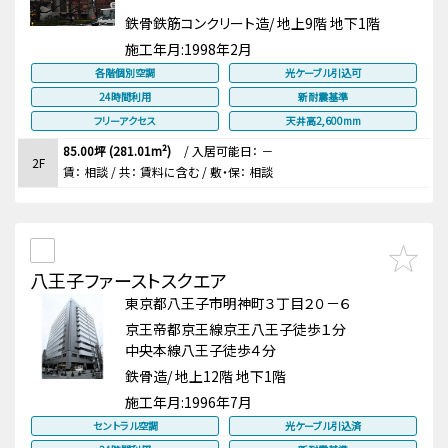
鉄骨鉄筋コンクリート造/ 地上9階 地下1階
施工年月:
1998年2月
各階個別空調
光ケーブル引込可
24時間利用
新耐震基準
フリーアクセス
天井高2,600mm
85.00坪 (281.01m²)
/
入居可能日： －
2F
賃：
相談
/ 共： 賃料に含む
/ 敷・保：
相談
八王子ファーストスクエア
東京都八王子市明神町３丁目２０－６
京王帝都京王線京王八王子徒歩１分
中央本線八王子徒歩４分
鉄骨造/ 地上12階 地下1階
施工年月:
1996年7月
セントラル空調
光ケーブル引込済