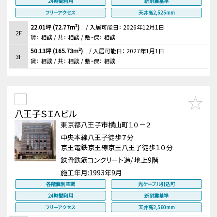
24時間利用
新耐震基準
フリーアクセス
天井高2,525mm
22.01坪 (72.77m²)
/
入居可能日： 2026年12月1日
2F
賃：
相談
/ 共： 相談
/ 敷・保：
相談
50.13坪 (165.73m²)
/
入居可能日： 2027年1月1日
3F
賃：
相談
/ 共： 相談
/ 敷・保：
相談
八王子ＳＩＡビル
東京都八王子市横山町１０－２
中央本線八王子徒歩７分
京王電鉄京王線京王八王子徒歩１０分
鉄骨鉄筋コンクリート造/ 地上9階
施工年月:
1993年9月
各階個別空調
光ケーブル引込可
24時間利用
新耐震基準
フリーアクセス
天井高2,560mm