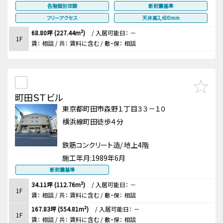
各階個別空調
新耐震基準
フリーアクセス
天井高2,600mm
68.80坪 (227.44m²)
/
入居可能日： －
1F
賃：
相談
/ 共： 賃料に含む
/ 敷・保：
相談
町田ＳＴビル
東京都町田市森野１丁目３３－１０
横浜線町田徒歩４分
鉄筋コンクリート造/ 地上4階
施工年月:
1989年6月
新耐震基準
34.11坪 (112.76m²)
/
入居可能日： －
1F
賃：
相談
/ 共： 賃料に含む
/ 敷・保：
相談
167.83坪 (554.81m²)
/
入居可能日： －
1F
賃：
相談
/ 共： 賃料に含む
/ 敷・保：
相談