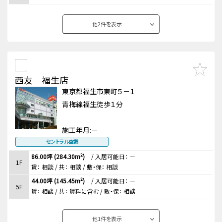
他
2
件を表示
西友 福生店
東京都福生市東町５－１
青梅線福生徒歩１分
施工年月:
－
セントラル空調
86.00坪 (284.30m²)
/
入居可能日： －
1F
賃：
相談
/ 共： 相談
/ 敷・保：
相談
44.00坪 (145.45m²)
/
入居可能日： －
5F
賃：
相談
/ 共： 賃料に含む
/ 敷・保：
相談
他
1
件を表示