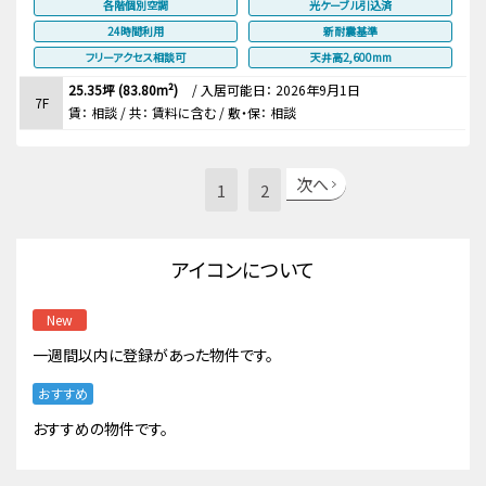
各階個別空調
光ケーブル引込済
24時間利用
新耐震基準
フリーアクセス相談可
天井高2,600mm
25.35坪 (83.80m²)
/
入居可能日： 2026年9月1日
7F
賃：
相談
/ 共： 賃料に含む
/ 敷・保：
相談
次へ
1
2
アイコンについて
New
一週間以内に登録があった物件です。
おすすめ
おすすめの物件です。