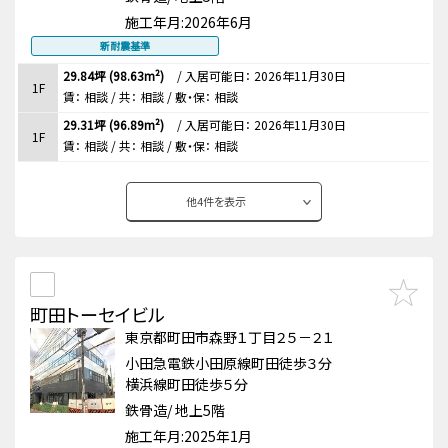
施工年月:
2026年6月
新耐震基準
29.84坪 (98.63m²)
/
入居可能日： 2026年11月30日
1F
賃：
相談
/ 共： 相談
/ 敷・保：
相談
29.31坪 (96.89m²)
/
入居可能日： 2026年11月30日
1F
賃：
相談
/ 共： 相談
/ 敷・保：
相談
他
4
件を表示
町田トーセイビル
東京都町田市森野１丁目２５－２１
小田急電鉄小田原線町田徒歩３分
横浜線町田徒歩５分
鉄骨造/ 地上5階
施工年月:
2025年1月