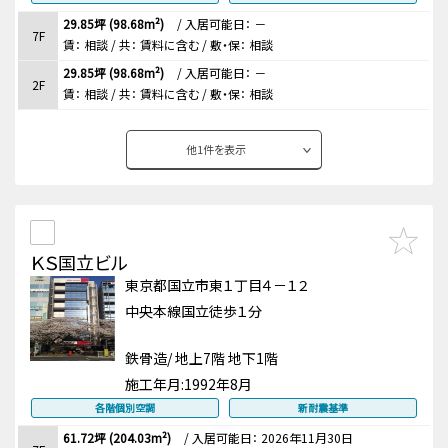
29.85坪 (98.68m²)
/
入居可能日： －
7F
賃：
相談
/ 共： 賃料に含む
/ 敷・保：
相談
29.85坪 (98.68m²)
/
入居可能日： －
2F
賃：
相談
/ 共： 賃料に含む
/ 敷・保：
相談
他
1
件を表示
ＫＳ国立ビル
東京都国立市東１丁目４－１２
中央本線国立徒歩１分
鉄骨造/ 地上7階 地下1階
施工年月:
1992年8月
各階個別空調
新耐震基準
61.72坪 (204.03m²)
/
入居可能日： 2026年11月30日