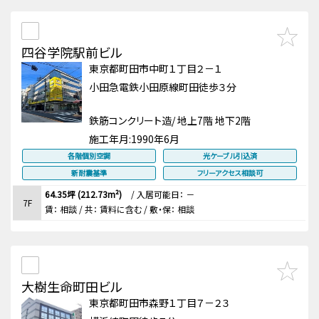
四谷学院駅前ビル
東京都町田市中町１丁目２－１
小田急電鉄小田原線町田徒歩３分
鉄筋コンクリート造/ 地上7階 地下2階
施工年月:
1990年6月
各階個別空調
光ケーブル引込済
新耐震基準
フリーアクセス相談可
64.35坪 (212.73m²)
/
入居可能日： －
7F
賃：
相談
/ 共： 賃料に含む
/ 敷・保：
相談
大樹生命町田ビル
東京都町田市森野１丁目７－２３