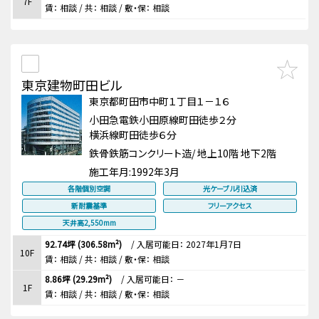
7F
賃：
相談
/ 共： 相談
/ 敷・保：
相談
東京建物町田ビル
東京都町田市中町１丁目１－１６
小田急電鉄小田原線町田徒歩２分
横浜線町田徒歩６分
鉄骨鉄筋コンクリート造/ 地上10階 地下2階
施工年月:
1992年3月
各階個別空調
光ケーブル引込済
新耐震基準
フリーアクセス
天井高2,550mm
92.74坪 (306.58m²)
/
入居可能日： 2027年1月7日
10F
賃：
相談
/ 共： 相談
/ 敷・保：
相談
8.86坪 (29.29m²)
/
入居可能日： －
1F
賃：
相談
/ 共： 相談
/ 敷・保：
相談