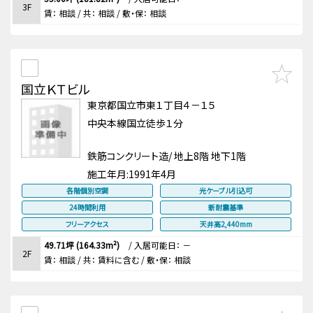
3F
賃：
相談
/ 共： 相談
/ 敷・保：
相談
国立ＫＴビル
東京都国立市東１丁目４－１５
中央本線国立徒歩１分
鉄筋コンクリート造/ 地上8階 地下1階
施工年月:
1991年4月
各階個別空調
光ケーブル引込可
24時間利用
新耐震基準
フリーアクセス
天井高2,440mm
49.71坪 (164.33m²)
/
入居可能日： －
2F
賃：
相談
/ 共： 賃料に含む
/ 敷・保：
相談