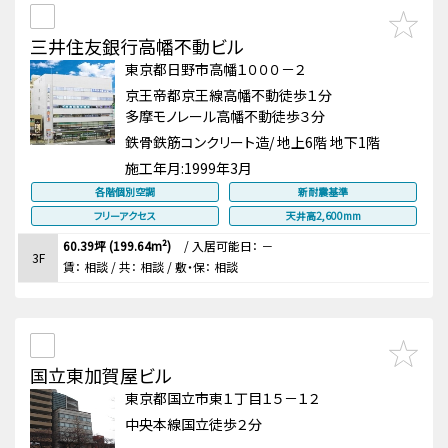
三井住友銀行高幡不動ビル
東京都日野市高幡１０００－２
京王帝都京王線高幡不動徒歩１分
多摩モノレール高幡不動徒歩３分
鉄骨鉄筋コンクリート造/ 地上6階 地下1階
施工年月:
1999年3月
各階個別空調
新耐震基準
フリーアクセス
天井高2,600mm
60.39坪 (199.64m²)
/
入居可能日： －
3F
賃：
相談
/ 共： 相談
/ 敷・保：
相談
国立東加賀屋ビル
東京都国立市東１丁目１５－１２
中央本線国立徒歩２分