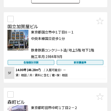
国立加賀屋ビル
東京都国立市中１丁目８－１
中央本線国立徒歩１分
鉄骨鉄筋コンクリート造/ 地上5階 地下1階
施工年月:
1984年9月
各階個別空調
新耐震基準
14.00坪 (46.28m²)
/
入居可能日： －
5F
賃：
相談
/ 共： 賃料に含む
/ 敷・保：
相談
森町ビル
東京都町田市中町１丁目２－２