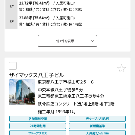
23.72坪 (78.41m²)
/
入居可能日： －
6F
賃：
相談
/ 共： 賃料に含む
/ 敷・保：
相談
22.88坪 (75.64m²)
/
入居可能日： －
3F
賃：
相談
/ 共： 賃料に含む
/ 敷・保：
相談
他
1
件を表示
ザイマックス八王子ビル
東京都八王子市横山町２５－６
中央本線八王子徒歩５分
京王帝都京王線京王八王子徒歩４分
鉄骨鉄筋コンクリート造/ 地上8階 地下1階
施工年月:
1993年1月
各階個別空調
光ケーブル引込可
24時間利用
新耐震基準
フリーアクセス
天井高2,528mm