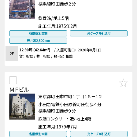
横浜線町田徒歩２分
鉄骨造/ 地上5階
施工年月:
1975年2月
各階個別空調
光ケーブル引込可
天井高2,500mm
12.90坪 (42.64m²)
/
入居可能日： 2026年8月1日
2F
賃：
相談
/ 共： 相談
/ 敷・保：
相談
ＭＦビル
東京都町田市中町１丁目１８－１２
小田急電鉄小田原線町田徒歩４分
横浜線町田徒歩９分
鉄筋コンクリート造/ 地上4階
施工年月:
1979年7月
各階個別空調
光ケーブル引込可