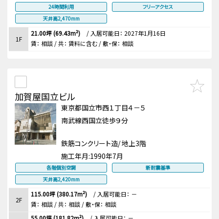
24時間利用
フリーアクセス
天井高2,470mm
21.00坪 (69.43m²)
/
入居可能日： 2027年1月16日
1F
賃：
相談
/ 共： 賃料に含む
/ 敷・保：
相談
加賀屋国立ビル
東京都国立市西１丁目４－５
南武線西国立徒歩９分
鉄筋コンクリート造/ 地上3階
施工年月:
1990年7月
各階個別空調
新耐震基準
天井高2,420mm
115.00坪 (380.17m²)
/
入居可能日： －
2F
賃：
相談
/ 共： 相談
/ 敷・保：
相談
55.00坪 (181.82m²)
/
入居可能日： －