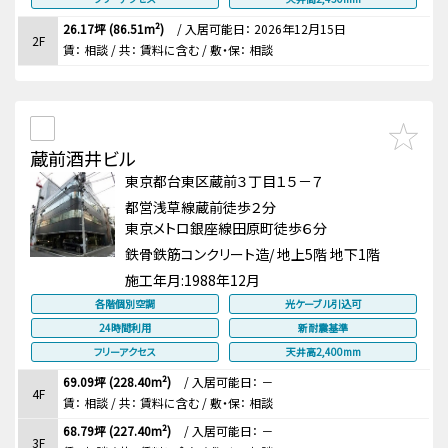
26.17坪 (86.51m²)
/
入居可能日： 2026年12月15日
2F
賃：
相談
/ 共： 賃料に含む
/ 敷・保：
相談
蔵前酒井ビル
東京都台東区蔵前３丁目１５－７
都営浅草線蔵前徒歩２分
東京メトロ銀座線田原町徒歩６分
鉄骨鉄筋コンクリート造/ 地上5階 地下1階
施工年月:
1988年12月
各階個別空調
光ケーブル引込可
24時間利用
新耐震基準
フリーアクセス
天井高2,400mm
69.09坪 (228.40m²)
/
入居可能日： －
4F
賃：
相談
/ 共： 賃料に含む
/ 敷・保：
相談
68.79坪 (227.40m²)
/
入居可能日： －
3F