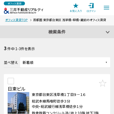
オフィス賃貸
お気に入り
ログイン
オフィス賃貸TOP
首都圏 東京都台東区 浅草橋・柳橋・蔵前のオフィス賃貸
検索条件
3
件中
1-3
件を表示
並べ替え
日東ビル
東京都台東区浅草橋１丁目９－１６
総武本線馬喰町徒歩３分
中央・総武緩行線浅草橋徒歩１分
鉄骨鉄筋コンクリート造/ 地上10階 地下2階