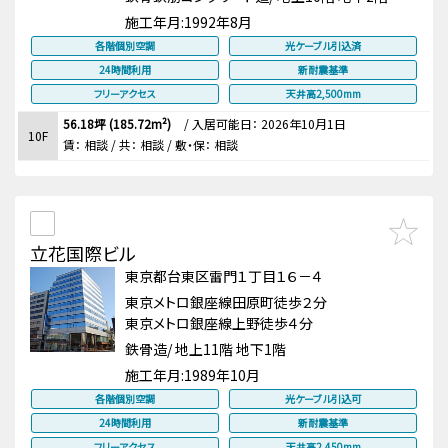
施工年月:
1992年8月
各階個別空調
光ケーブル引込済
24時間利用
新耐震基準
フリーアクセス
天井高2,500mm
56.18坪 (185.72m²)
/
入居可能日： 2026年10月1日
10F
賃：
相談
/ 共： 相談
/ 敷・保：
相談
立花国際ビル
東京都台東区雷門１丁目１６－４
東京メトロ銀座線田原町徒歩２分
東京メトロ銀座線上野徒歩４分
鉄骨造/ 地上11階 地下1階
施工年月:
1989年10月
各階個別空調
光ケーブル引込可
24時間利用
新耐震基準
フリーアクセス
天井高2,450mm