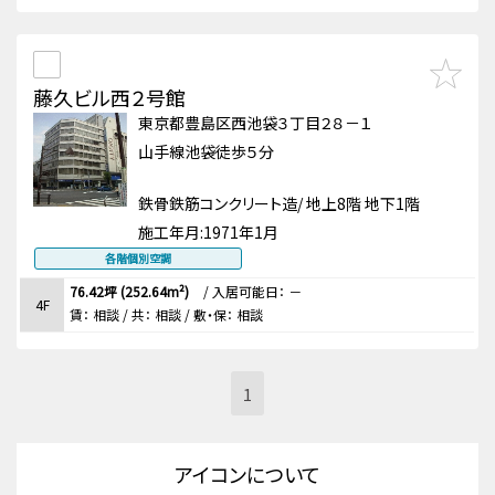
藤久ビル西２号館
東京都豊島区西池袋３丁目２８－１
山手線池袋徒歩５分
鉄骨鉄筋コンクリート造/ 地上8階 地下1階
施工年月:
1971年1月
各階個別空調
76.42坪 (252.64m²)
/
入居可能日： －
4F
賃：
相談
/ 共： 相談
/ 敷・保：
相談
1
アイコンについて