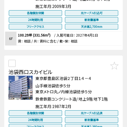
施工年月:
2009年3月
各階個別空調
光ケーブル引込可
24時間利用
新耐震基準
フリーアクセス
天井高2,700mm
100.29坪 (331.56m²)
/
入居可能日： 2027年4月1日
6F
賃：
相談
/ 共： 賃料に含む
/ 敷・保：
相談
池袋西口スカイビル
東京都豊島区池袋２丁目１４－４
山手線池袋徒歩５分
東京メトロ丸ノ内線池袋徒歩５分
鉄骨鉄筋コンクリート造/ 地上9階 地下1階
施工年月:
1987年2月
各階個別空調
光ケーブル引込済
24時間利用
新耐震基準
フリーアクセス
天井高2,380mm