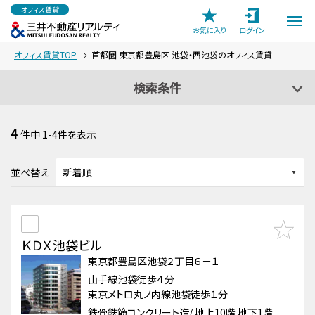
オフィス賃貸
お気に入り
ログイン
オフィス賃貸TOP
首都圏 東京都豊島区 池袋・西池袋のオフィス賃貸
検索条件
4
件中
1-4
件を表示
並べ替え
ＫＤＸ池袋ビル
東京都豊島区池袋２丁目６－１
山手線池袋徒歩４分
東京メトロ丸ノ内線池袋徒歩１分
鉄骨鉄筋コンクリート造/ 地上10階 地下1階