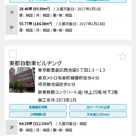
28.40坪 (93.89m²)
/
入居可能日： 2027年1月1日
7F
賃：
相談
/ 共： 相談
/ 敷・保：
相談
55.77坪 (184.38m²)
/
入居可能日： 2027年1月24日
9F
賃：
相談
/ 共： 相談
/ 敷・保：
相談
東都自動車ビルヂング
東京都豊島区西池袋５丁目１３－１３
東京メトロ有楽町線要町徒歩４分
埼京線池袋徒歩８分
鉄骨鉄筋コンクリート造/ 地上15階 地下2階
施工年月:
1973年1月
各階個別空調
光ケーブル引込済
24時間利用
天井高2,500mm
64.29坪 (212.53m²)
/
入居可能日： 相談
2F
賃：
相談
/ 共： 相談
/ 敷・保：
相談