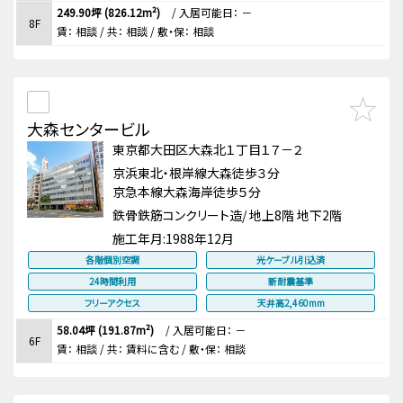
249.90坪 (826.12m²)
/
入居可能日： －
8F
賃：
相談
/ 共： 相談
/ 敷・保：
相談
大森センタービル
東京都大田区大森北１丁目１７－２
京浜東北・根岸線大森徒歩３分
京急本線大森海岸徒歩５分
鉄骨鉄筋コンクリート造/ 地上8階 地下2階
施工年月:
1988年12月
各階個別空調
光ケーブル引込済
24時間利用
新耐震基準
フリーアクセス
天井高2,460mm
58.04坪 (191.87m²)
/
入居可能日： －
6F
賃：
相談
/ 共： 賃料に含む
/ 敷・保：
相談