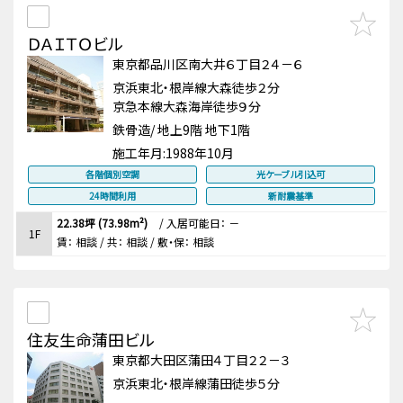
ＤＡＩＴＯビル
東京都品川区南大井６丁目２４－６
京浜東北・根岸線大森徒歩２分
京急本線大森海岸徒歩９分
鉄骨造/ 地上9階 地下1階
施工年月:
1988年10月
各階個別空調
光ケーブル引込可
24時間利用
新耐震基準
22.38坪 (73.98m²)
/
入居可能日： －
1F
賃：
相談
/ 共： 相談
/ 敷・保：
相談
住友生命蒲田ビル
東京都大田区蒲田４丁目２２－３
京浜東北・根岸線蒲田徒歩５分