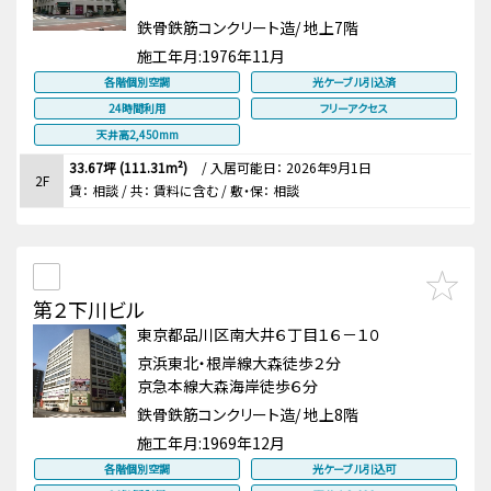
鉄骨鉄筋コンクリート造/ 地上7階
施工年月:
1976年11月
各階個別空調
光ケーブル引込済
24時間利用
フリーアクセス
天井高2,450mm
33.67坪 (111.31m²)
/
入居可能日： 2026年9月1日
2F
賃：
相談
/ 共： 賃料に含む
/ 敷・保：
相談
第２下川ビル
東京都品川区南大井６丁目１６－１０
京浜東北・根岸線大森徒歩２分
京急本線大森海岸徒歩６分
鉄骨鉄筋コンクリート造/ 地上8階
施工年月:
1969年12月
各階個別空調
光ケーブル引込可