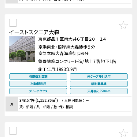
イーストスクエア大森
東京都品川区南大井６丁目２０－１４
京浜東北・根岸線大森徒歩５分
京急本線大森海岸徒歩６分
鉄骨鉄筋コンクリート造/ 地上7階 地下1階
施工年月:
1993年9月
各階個別空調
光ケーブル引込可
24時間利用
新耐震基準
フリーアクセス
天井高2,550mm
348.57坪 (1,152.30m²)
/
入居可能日： －
3F
賃：
相談
/ 共： 相談
/ 敷・保：
相談