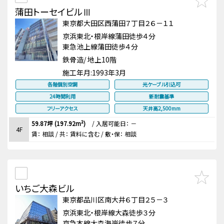
蒲田トーセイビルⅢ
東京都大田区西蒲田７丁目２６－１１
京浜東北・根岸線蒲田徒歩４分
東急池上線蒲田徒歩４分
鉄骨造/ 地上10階
施工年月:
1993年3月
各階個別空調
光ケーブル引込可
24時間利用
新耐震基準
フリーアクセス
天井高2,500mm
59.87坪 (197.92m²)
/
入居可能日： －
4F
賃：
相談
/ 共： 賃料に含む
/ 敷・保：
相談
いちご大森ビル
東京都品川区南大井６丁目２５－３
京浜東北・根岸線大森徒歩３分
京急本線大森海岸徒歩７分