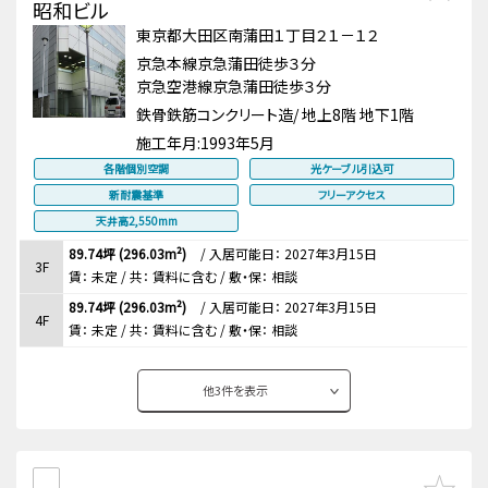
昭和ビル
東京都大田区南蒲田１丁目２１－１２
京急本線京急蒲田徒歩３分
京急空港線京急蒲田徒歩３分
鉄骨鉄筋コンクリート造/ 地上8階 地下1階
施工年月:
1993年5月
各階個別空調
光ケーブル引込可
新耐震基準
フリーアクセス
天井高2,550mm
89.74坪 (296.03m²)
/
入居可能日： 2027年3月15日
3F
賃：
未定
/ 共： 賃料に含む
/ 敷・保：
相談
89.74坪 (296.03m²)
/
入居可能日： 2027年3月15日
4F
賃：
未定
/ 共： 賃料に含む
/ 敷・保：
相談
他
3
件を表示