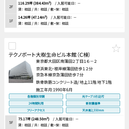
116.29坪 (384.43m²)
/
入居可能日： －
2F
賃：
相談
/ 共： 相談
/ 敷・保：
相談
14.26坪 (47.14m²)
/
入居可能日： －
1F
賃：
相談
/ 共： 相談
/ 敷・保：
相談
テクノポート大樹生命ビル本館（Ｃ棟）
東京都大田区南蒲田２丁目１６－２
京浜東北・根岸線蒲田徒歩１２分
京急本線京急蒲田徒歩７分
鉄骨鉄筋コンクリート造/ 地上11階 地下1階
施工年月:
1990年6月
各階個別空調
光ケーブル引込可
24時間利用
新耐震基準
フリーアクセス
天井高2,550mm
75.17坪 (248.50m²)
/
入居可能日： －
5F
賃：
相談
/ 共： 相談
/ 敷・保：
相談