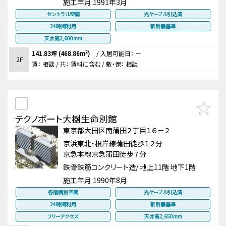
施工年月:
1991年3月
セントラル空調
光ケーブル引込済
24時間利用
新耐震基準
天井高2,600mm
141.83坪 (468.86m²)
/
入居可能日： －
2F
賃：
相談
/ 共： 賃料に含む
/ 敷・保：
相談
テクノポート大樹生命別館
東京都大田区南蒲田２丁目１６－２
京浜東北・根岸線蒲田徒歩１２分
京急本線京急蒲田徒歩７分
鉄骨鉄筋コンクリート造/ 地上11階 地下1階
施工年月:
1990年8月
各階個別空調
光ケーブル引込済
24時間利用
新耐震基準
フリーアクセス
天井高2,650mm