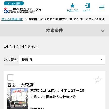
オフィス賃貸
お気に入り
ログイン
オフィス賃貸TOP
首都圏 その他東京23区 南大井・大森北・蒲田のオフィス賃貸
検索条件
14
件中
1-14
件を表示
並べ替え
西友 大森店
東京都品川区南大井６丁目２７－２５
京浜東北・根岸線大森徒歩２分