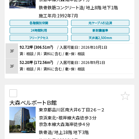
鉄骨鉄筋コンクリート造/ 地上8階 地下1階
施工年月:
1992年7月
各階個別空調
光ケーブル引込済
24時間利用
新耐震基準
フリーアクセス
天井高2,500mm
92.72坪 (306.51m²)
/
入居可能日： 2026年10月1日
3F
賃：
相談
/ 共： 賃料に含む
/ 敷・保：
相談
52.20坪 (172.56m²)
/
入居可能日： 2026年9月1日
3F
賃：
相談
/ 共： 賃料に含む
/ 敷・保：
相談
大森ベルポートＢ館
東京都品川区南大井６丁目２６－２
京浜東北・根岸線大森徒歩３分
京急本線大森海岸徒歩４分
鉄骨造/ 地上18階 地下3階