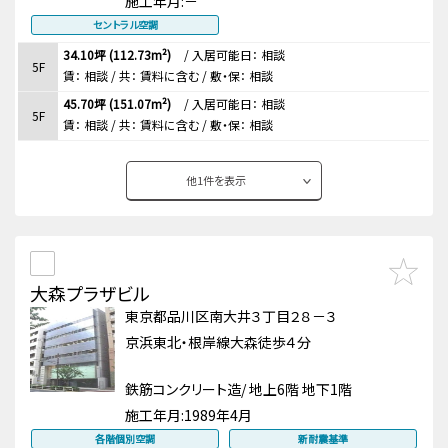
施工年月:
－
セントラル空調
34.10坪 (112.73m²)
/
入居可能日： 相談
5F
賃：
相談
/ 共： 賃料に含む
/ 敷・保：
相談
45.70坪 (151.07m²)
/
入居可能日： 相談
5F
賃：
相談
/ 共： 賃料に含む
/ 敷・保：
相談
他
1
件を表示
大森プラザビル
東京都品川区南大井３丁目２８－３
京浜東北・根岸線大森徒歩４分
鉄筋コンクリート造/ 地上6階 地下1階
施工年月:
1989年4月
各階個別空調
新耐震基準