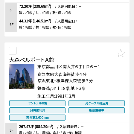
72.20坪 (238.68m²)
/
入居可能日： －
6F
賃：
相談
/ 共： 相談
/ 敷・保：
相談
44.32坪 (146.51m²)
/
入居可能日： －
6F
賃：
相談
/ 共： 相談
/ 敷・保：
相談
大森ベルポートＡ館
東京都品川区南大井６丁目２６－１
京急本線大森海岸徒歩４分
京浜東北・根岸線大森徒歩３分
鉄骨造/ 地上18階 地下3階
施工年月:
1991年3月
セントラル空調
光ケーブル引込済
24時間利用
新耐震基準
天井高2,600mm
267.47坪 (884.20m²)
/
入居可能日： －
9F
賃：
相談
/ 共： 賃料に含む
/ 敷・保：
相談