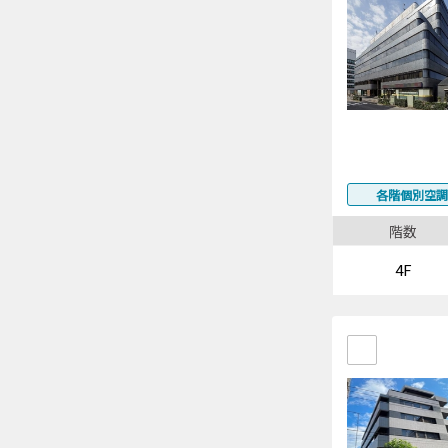
各階個別空調
階数
4F