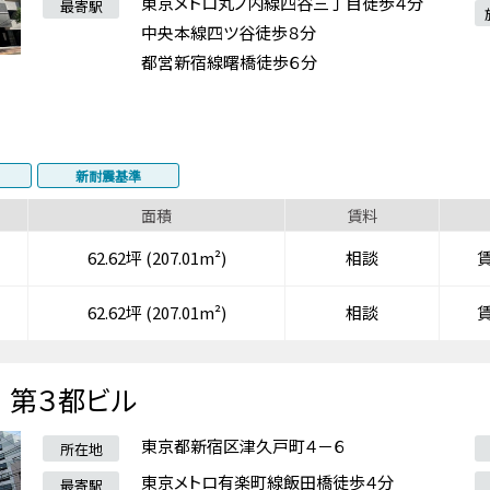
東京メトロ丸ノ内線四谷三丁目徒歩４分
最寄駅
中央本線四ツ谷徒歩８分
都営新宿線曙橋徒歩６分
新耐震基準
面積
賃料
62.62坪 (207.01m²)
相談
62.62坪 (207.01m²)
相談
第３都ビル
東京都新宿区津久戸町４－６
所在地
東京メトロ有楽町線飯田橋徒歩４分
最寄駅