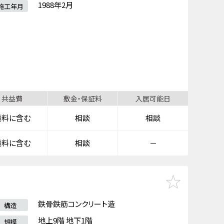
1988年2月
施工年月
共益費
敷金・保証料
入居可能日
賃料に含む
相談
相談
賃料に含む
相談
－
鉄骨鉄筋コンクリート造
構造
地上9階 地下1階
規模