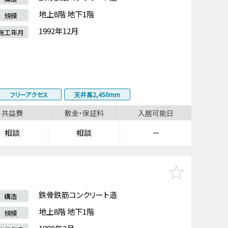
地上8階 地下1階
規模
1992年12月
施工年月
フリーアクセス
天井高2,450mm
共益費
敷金・保証料
入居可能日
相談
相談
－
鉄骨鉄筋コンクリート造
構造
地上8階 地下1階
規模