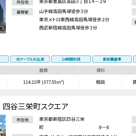
東京都豊島区高田３丁目１４－２９
所在地
山手線高田馬場徒歩３分
最寄駅
東京メトロ東西線高田馬場徒歩２分
西武新宿線高田馬場徒歩３分
光ケーブル引込済
24時間利用
新耐震基準
面積
賃料
114.21坪 (377.55m²)
相談
四谷三栄町スクエア
東京都新宿区四谷三栄
所在地
町 ９－６