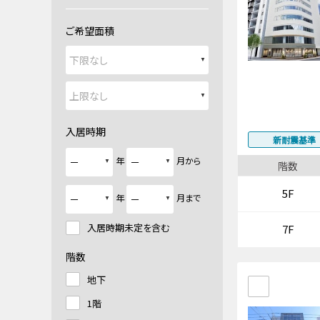
ご希望面積
入居時期
新耐震基準
年
月から
階数
5F
年
月まで
入居時期未定を含む
7F
階数
地下
1階