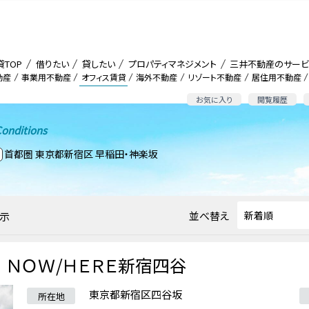
貸TOP
借りたい
貸したい
プロパティマネジメント
三井不動産のサービ
動産
事業用不動産
オフィス賃貸
海外不動産
リゾート不動産
居住用不動産
お気に入り
閲覧履歴
onditions
首都圏 東京都新宿区 早稲田・神楽坂
並べ替え
示
ＮＯＷ/ＨＥＲＥ新宿四谷
東京都新宿区四谷坂
所在地