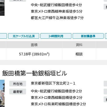
中央・総武緩行線飯田橋徒歩４分
東京メトロ東西線神楽坂徒歩５分
都営大江戸線牛込神楽坂徒歩７分
光ケーブル引込済
24時間利用
新耐震基準
面積
賃料
57.18坪 (189.02m²)
相談
飯田橋第一勧銀稲垣ビル
東京都新宿区下宮比町２－１
所在地
中央・総武緩行線飯田橋徒歩２分
最寄駅
東京メトロ東西線飯田橋徒歩２分
東京メトロ有楽町線飯田橋徒歩２分