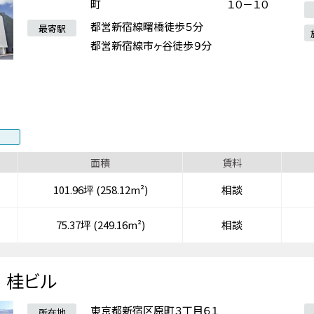
町 １０－１０
都営新宿線曙橋徒歩５分
最寄駅
都営新宿線市ヶ谷徒歩９分
面積
賃料
101.96坪 (258.12m²)
相談
75.37坪 (249.16m²)
相談
桂ビル
東京都新宿区原町３丁目６１
所在地