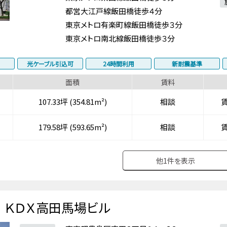
都営大江戸線飯田橋徒歩４分
東京メトロ有楽町線飯田橋徒歩３分
東京メトロ南北線飯田橋徒歩３分
光ケーブル引込可
24時間利用
新耐震基準
面積
賃料
107.33坪 (354.81m²)
相談
179.58坪 (593.65m²)
相談
他
1
件を表示
ＫＤＸ高田馬場ビル