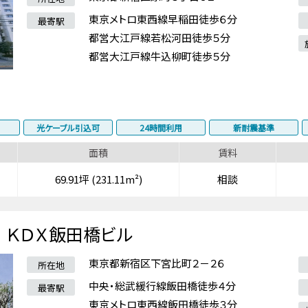
東京メトロ東西線早稲田徒歩６分
最寄駅
都営大江戸線若松河田徒歩５分
都営大江戸線牛込柳町徒歩５分
光ケーブル引込可
24時間利用
新耐震基準
面積
賃料
69.91坪 (231.11m²)
相談
ＫＤＸ飯田橋ビル
東京都新宿区下宮比町２－２６
所在地
中央・総武緩行線飯田橋徒歩４分
最寄駅
東京メトロ東西線飯田橋徒歩３分