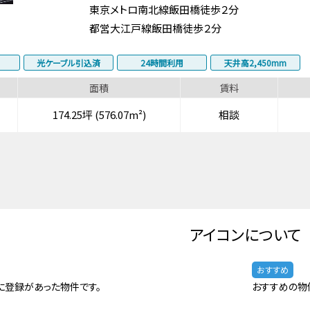
東京メトロ南北線飯田橋徒歩２分
都営大江戸線飯田橋徒歩２分
光ケーブル引込済
24時間利用
天井高2,450mm
面積
賃料
174.25坪 (576.07m²)
相談
アイコンについて
おすすめ
に登録があった物件です。
おすすめの物