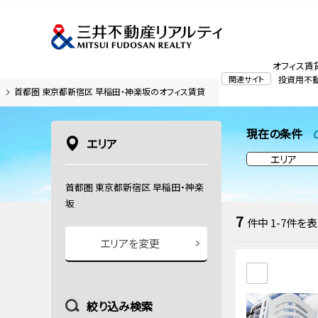
オフィス賃
関連サイト
投資用不
首都圏 東京都新宿区 早稲田・神楽坂のオフィス賃貸
現在の条件
C
エリア
エリア
首都圏 東京都新宿区 早稲田・神楽
坂
7
件中
1-7
件を表
エリアを変更
絞り込み検索