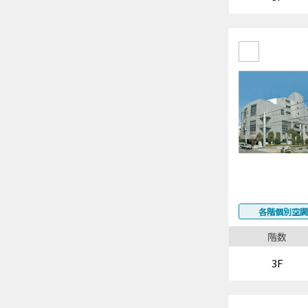
各階個別空調
階数
3F