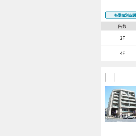
各階個別空調
階数
3F
4F