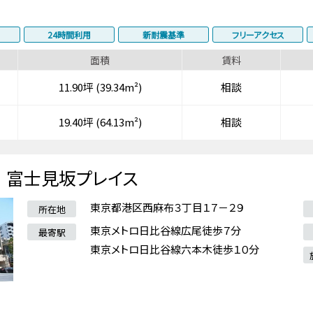
24時間利用
新耐震基準
フリーアクセス
面積
賃料
11.90坪 (39.34m²)
相談
19.40坪 (64.13m²)
相談
富士見坂プレイス
東京都港区西麻布３丁目１７－２９
所在地
東京メトロ日比谷線広尾徒歩７分
最寄駅
東京メトロ日比谷線六本木徒歩１０分