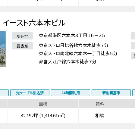
イースト六本木ビル
東京都港区六本木３丁目１６－３５
所在地
東京メトロ日比谷線六本木徒歩７分
最寄駅
東京メトロ南北線六本木一丁目徒歩５分
都営大江戸線六本木徒歩７分
光ケーブル引込済
24時間利用
新耐震基準
面積
賃料
427.92坪 (1,414.61m²)
相談