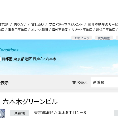
貸TOP
借りたい
貸したい
プロパティマネジメント
三井不動産のサービ
動産
事業用不動産
オフィス賃貸
海外不動産
リゾート不動産
居住用不動産
お気に入り
閲覧履歴
onditions
首都圏 東京都港区 西麻布・六本木
並べ替え
を表示
六本木グリーンビル
東京都港区六本木６丁目１－８
所在地