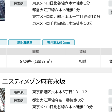
東京メトロ日比谷線六本木徒歩１分
最寄駅
都営大江戸線六本木徒歩１分
東京メトロ南北線六本木一丁目徒歩１０分
東京メトロ千代田線乃木坂徒歩１０分
新耐震基準
天井高2,650mm
面積
賃料
57.09坪 (188.73m²)
相談
エスティメゾン麻布永坂
東京都港区六本木５丁目１３－１２
所在地
都営大江戸線麻布十番徒歩３分
最寄駅
東京メトロ日比谷線六本木徒歩１０分