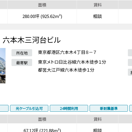
面積
賃料
280.00坪 (925.62m²)
相談
六本木三河台ビル
東京都港区六本木４丁目８－７
所在地
東京メトロ日比谷線六本木徒歩１分
最寄駅
都営大江戸線六本木徒歩１分
光ケーブル引込可
24時間利用
新耐震基準
面積
賃料
67.12坪 (221.88m²)
相談