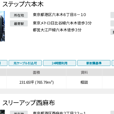
ステップ六本木
東京都港区六本木６丁目８－１０
所在地
東京メトロ日比谷線六本木徒歩３分
最寄駅
都営大江戸線六本木徒歩３分
調
光ケーブル引込可
24時間利用
新耐震基準
面積
賃料
231.65坪 (765.79m²)
相談
スリーアップ西麻布
東京都港区西麻布２丁目２２－１
所在地