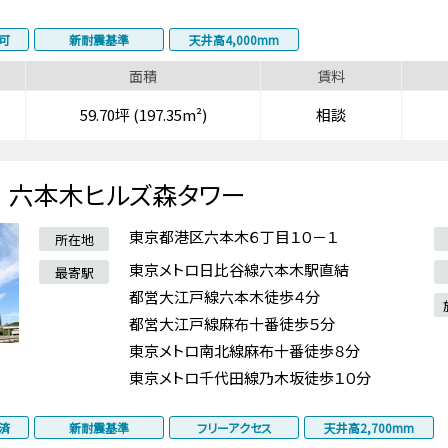
可
新耐震基準
天井高4,000mm
面積
賃料
59.70坪 (197.35m²)
相談
六本木ヒルズ森タワー
東京都港区六本木６丁目１０－１
所在地
東京メトロ日比谷線六本木駅直結
最寄駅
都営大江戸線六本木徒歩４分
都営大江戸線麻布十番徒歩５分
東京メトロ南北線麻布十番徒歩８分
東京メトロ千代田線乃木坂徒歩１０分
済
新耐震基準
フリーアクセス
天井高2,700mm