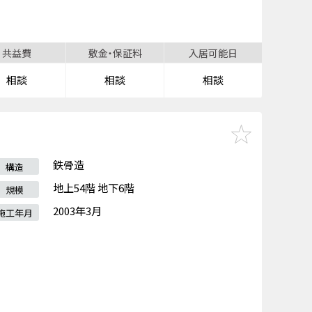
共益費
敷金・保証料
入居可能日
相談
相談
相談
鉄骨造
構造
地上54階 地下6階
規模
2003年3月
施工年月