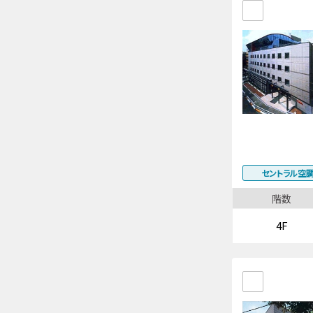
セントラル空
階数
4F