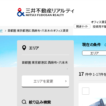
オフィス賃
関連サイト
投資用不
OP
首都圏 東京都港区 西麻布・六本木のオフィス賃貸
現在の条件
C
エリア
エリア
首都圏 東京都港区 西麻布・六本木
17
件中
1-17
件
エリアを変更
絞り込み検索