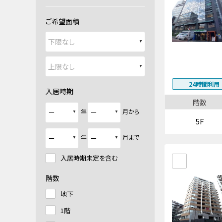
ご希望面積
24時間利用
入居時期
階数
年
月から
5F
年
月まで
入居時期未定を含む
階数
地下
1階