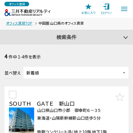
オフィス賃貸
お気に入り
ログイン
オフィス賃貸TOP
中国圏 山口県のオフィス賃貸
検索条件
4
件中
1-4
件を表示
並べ替え
ＳＯＵＴＨ ＧＡＴＥ 新山口
山口県山口市小郡 御幸町６－３５
東海道・山陽新幹線新山口徒歩５分
鉄筋コンクリート造/ 地上10階 地下1階