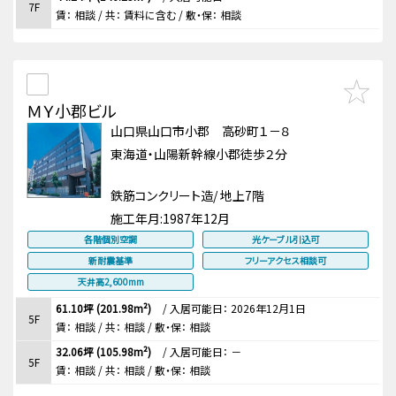
7F
賃：
相談
/ 共： 賃料に含む
/ 敷・保：
相談
ＭＹ小郡ビル
山口県山口市小郡 高砂町１－８
東海道・山陽新幹線小郡徒歩２分
鉄筋コンクリート造/ 地上7階
施工年月:
1987年12月
各階個別空調
光ケーブル引込可
新耐震基準
フリーアクセス相談可
天井高2,600mm
61.10坪 (201.98m²)
/
入居可能日： 2026年12月1日
5F
賃：
相談
/ 共： 相談
/ 敷・保：
相談
32.06坪 (105.98m²)
/
入居可能日： －
5F
賃：
相談
/ 共： 相談
/ 敷・保：
相談