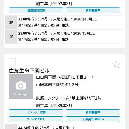
施工年月:
1992年8月
各階個別空調
新耐震基準
23.80坪 (78.68m²)
/
入居可能日： 2026年10月1日
5F
賃：
相談
/ 共： 相談
/ 敷・保：
相談
23.80坪 (78.68m²)
/
入居可能日： 2026年8月1日
4F
賃：
相談
/ 共： 相談
/ 敷・保：
相談
住友生命下関ビル
山口県下関市細江町１丁目２－７
山陽本線下関徒歩１２分
鉄筋コンクリート造/ 地上8階 地下1階
施工年月:
1989年8月
セントラル空調
新耐震基準
フリーアクセス
天井高2,600mm
44.24坪 (146.25m²)
/
入居可能日： －