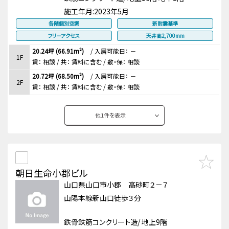
施工年月:
2023年5月
各階個別空調
新耐震基準
フリーアクセス
天井高2,700mm
20.24坪 (66.91m²)
/
入居可能日： －
1F
賃：
相談
/ 共： 賃料に含む
/ 敷・保：
相談
20.72坪 (68.50m²)
/
入居可能日： －
2F
賃：
相談
/ 共： 賃料に含む
/ 敷・保：
相談
他
1
件を表示
朝日生命小郡ビル
山口県山口市小郡 高砂町２－７
山陽本線新山口徒歩３分
鉄骨鉄筋コンクリート造/ 地上9階