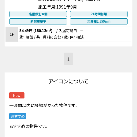
施工年月:
1991年9月
各階個別空調
24時間利用
新耐震基準
天井高2,550mm
54.49坪 (180.13m²)
/
入居可能日： －
1F
賃：
相談
/ 共： 賃料に含む
/ 敷・保：
相談
1
アイコンについて
New
一週間以内に登録があった物件です。
おすすめ
おすすめの物件です。