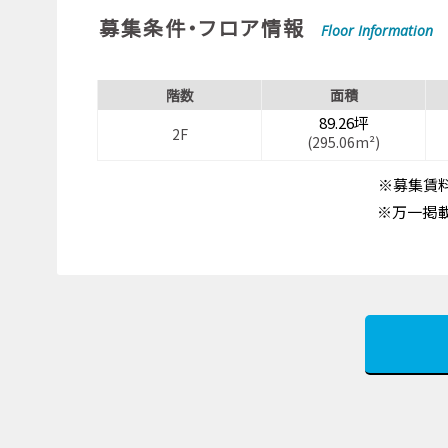
募集条件・フロア情報
Floor Information
階数
面積
89.26坪
2F
(295.06m²)
※募集賃料
※万一掲