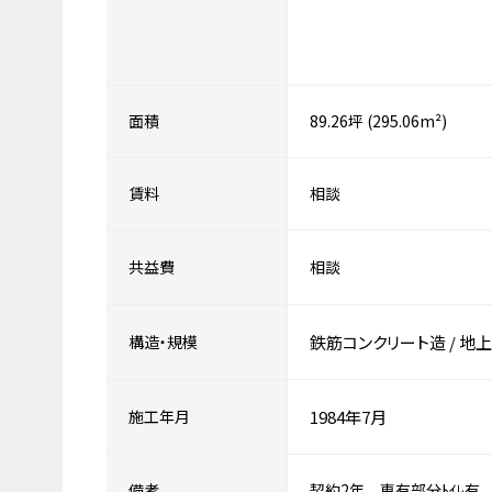
面積
89.26坪 (295.06m²)
賃料
相談
共益費
相談
構造・規模
鉄筋コンクリート造
/
地上
施工年月
1984年7月
備考
契約2年 専有部分ﾄｲﾚ有 多機能