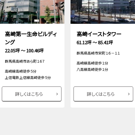
高崎第一生命ビルディ
高崎イーストタワー
ング
61.12坪 ～ 85.41坪
22.05坪 ～ 100.46坪
群馬県高崎市栄町１６－１１
群馬県高崎市あら町１６７
高崎線高崎徒歩１分
八高線高崎徒歩１分
高崎線高崎徒歩５分
上信電鉄上信線高崎徒歩５分
詳しくはこちら
詳しくはこちら