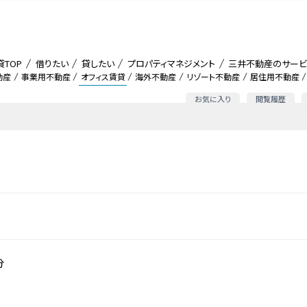
貸TOP
借りたい
貸したい
プロパティマネジメント
三井不動産のサービ
動産
事業用不動産
オフィス賃貸
海外不動産
リゾート不動産
居住用不動産
お気に入り
閲覧履歴
分