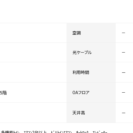
空調
－
光ケーブル
－
利用時間
－
5階
OAフロア
－
天井高
－
ﾄｲﾚ ｴｱｺﾝ2台以上 ﾋﾞﾙﾄｲﾝｴｱｺﾝ ｵｰﾄﾛｯｸ ｴﾚﾍﾞｰﾀｰ