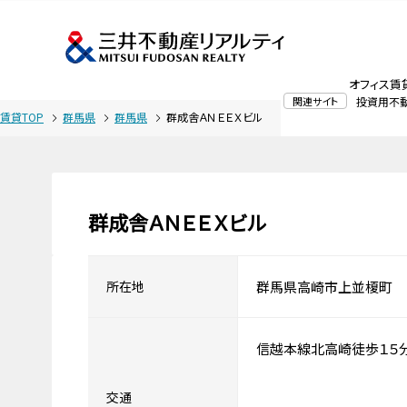
オフィス賃
関連サイト
投資用不
賃貸TOP
群馬県
群馬県
群成舎ＡＮＥＥＸビル
群成舎ＡＮＥＥＸビル
所在地
群馬県高崎市上並榎町
信越本線北高崎徒歩１５
交通