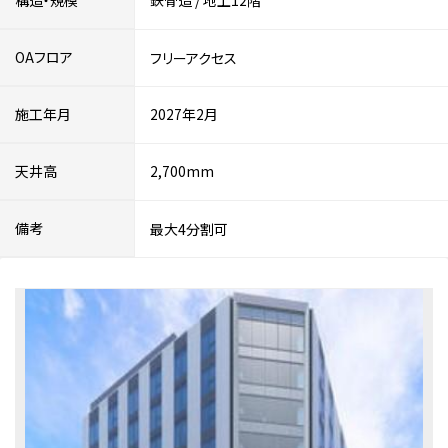
構造・規模
鉄骨造
/
地上12階
OAフロア
フリーアクセス
施工年月
2027年2月
天井高
2,700mm
備考
最大4分割可