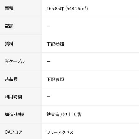
面積
165.85坪 (548.26m²)
空調
－
賃料
下記参照
光ケーブル
－
共益費
下記参照
利用時間
－
構造・規模
鉄骨造
/
地上10階
OAフロア
フリーアクセス