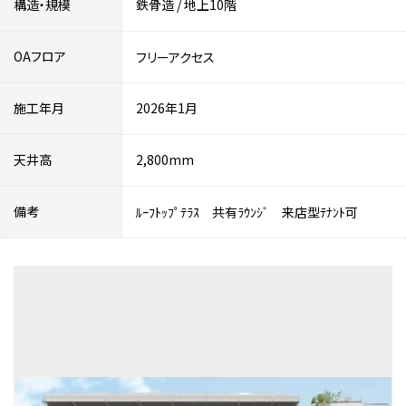
構造・規模
鉄骨造
/
地上10階
OAフロア
フリーアクセス
施工年月
2026年1月
天井高
2,800mm
備考
ﾙｰﾌﾄｯﾌﾟﾃﾗｽ 共有ﾗｳﾝｼﾞ 来店型ﾃﾅﾝﾄ可