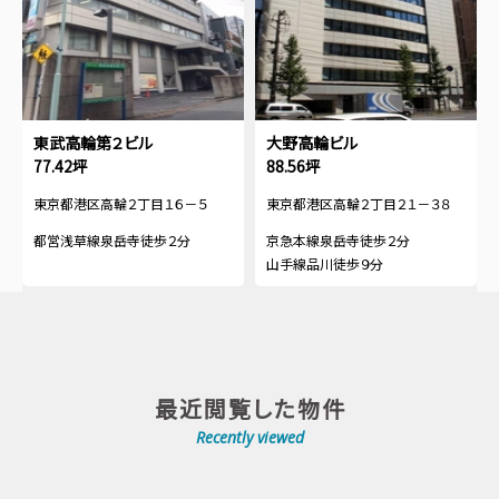
東武高輪第２ビル
大野高輪ビル
77.42坪
88.56坪
東京都港区高輪２丁目１６－５
東京都港区高輪２丁目２１－３８
都営浅草線泉岳寺徒歩２分
京急本線泉岳寺徒歩２分
山手線品川徒歩９分
最近閲覧した物件
Recently viewed