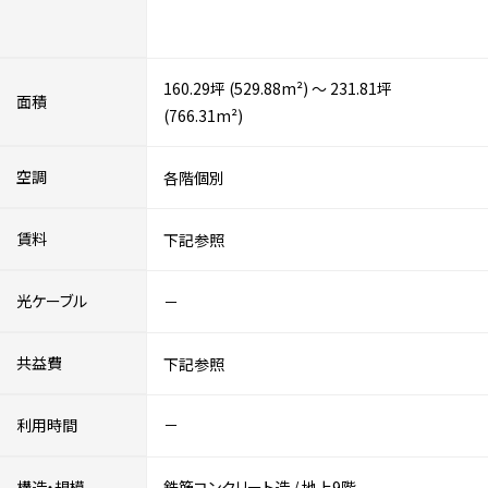
160.29坪 (529.88m²) ～ 231.81坪
面積
(766.31m²)
空調
各階個別
賃料
下記参照
光ケーブル
－
共益費
下記参照
利用時間
－
構造・規模
鉄筋コンクリート造
/
地上9階