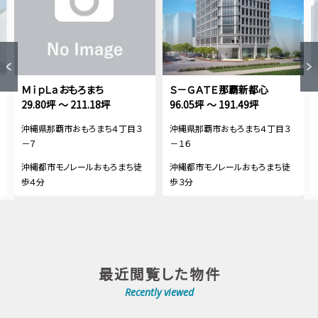
ＭｉｐＬａおもろまち
Ｓ－ＧＡＴＥ那覇新都心
29.80坪 ～ 211.18坪
96.05坪 ～ 191.49坪
沖縄県那覇市おもろまち４丁目３
沖縄県那覇市おもろまち４丁目３
－７
－１６
沖縄都市モノレールおもろまち徒
沖縄都市モノレールおもろまち徒
歩４分
歩３分
最近閲覧した物件
Recently viewed