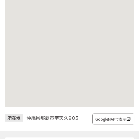
沖縄県那覇市字天久９０５
所在地
GoogleMAPで表示