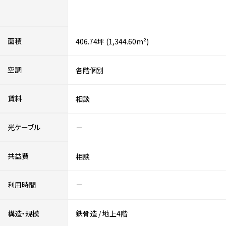
面積
406.74坪 (1,344.60m²)
空調
各階個別
賃料
相談
光ケーブル
－
共益費
相談
利用時間
－
構造・規模
鉄骨造
/
地上4階