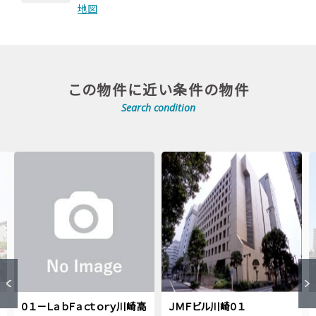
地図
この物件に近い条件の物件
Search condition
０１－ＬａｂＦａｃｔｏｒｙ川崎高
ＪＭＦビル川崎０１