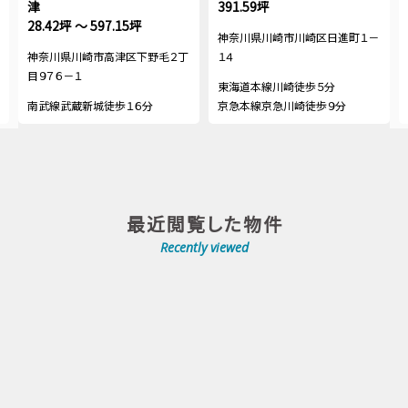
津
391.59坪
28.42坪 ～ 597.15坪
神奈川県川崎市川崎区日進町１－
神奈川県川崎市高津区下野毛２丁
１４
目９７６－１
東海道本線川崎徒歩５分
南武線武蔵新城徒歩１６分
京急本線京急川崎徒歩９分
最近閲覧した物件
Recently viewed