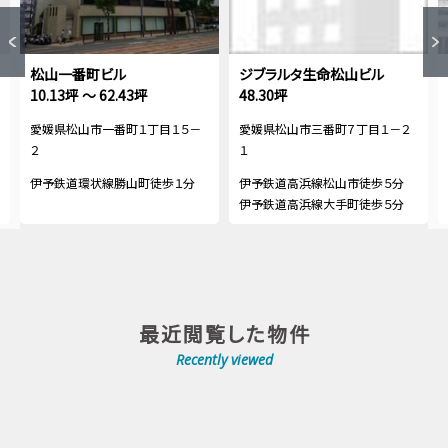
松山一番町ビル
ジブラルタ生命松山ビル
10.13坪 ～ 62.43坪
48.30坪
愛媛県松山市一番町１丁目１５－
愛媛県松山市三番町７丁目１－２
２
１
伊予鉄道環状線勝山町徒歩１分
伊予鉄道高浜線松山市徒歩５分
伊予鉄道高浜線大手町徒歩５分
最近閲覧した物件
Recently viewed