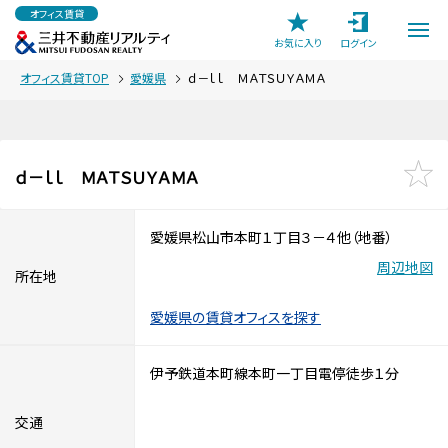
オフィス賃貸
お気に入り
ログイン
オフィス賃貸TOP
愛媛県
ｄ－ｌｌ ＭＡＴＳＵＹＡＭＡ
ｄ－ｌｌ ＭＡＴＳＵＹＡＭＡ
愛媛県松山市本町１丁目３－４他（地番）
周辺地図
所在地
愛媛県の賃貸オフィスを探す
伊予鉄道本町線本町一丁目電停徒歩１分
交通