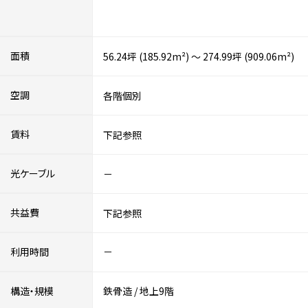
面積
56.24坪 (185.92m²) ～ 274.99坪 (909.06m²)
空調
各階個別
賃料
下記参照
光ケーブル
－
共益費
下記参照
利用時間
－
構造・規模
鉄骨造
/
地上9階