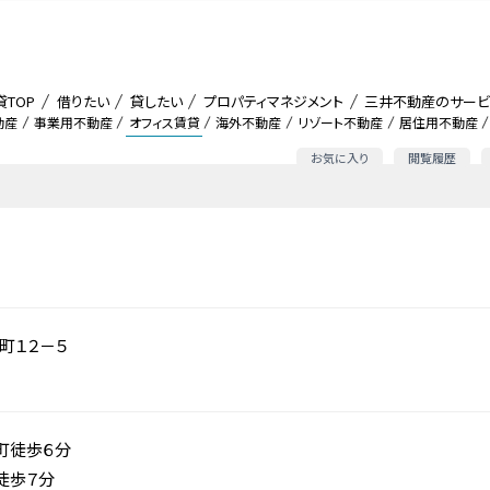
貸TOP
借りたい
貸したい
プロパティマネジメント
三井不動産のサービ
動産
事業用不動産
オフィス賃貸
海外不動産
リゾート不動産
居住用不動産
お気に入り
閲覧履歴
町１２－５
町徒歩６分
徒歩７分