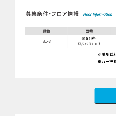
募集条件・フロア情報
Floor Information
階数
面積
616.19坪
B1-8
(2,036.99m²)
※募集賃料
※万一掲