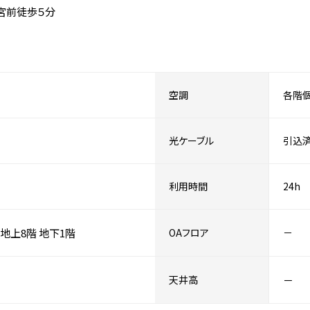
宮前徒歩５分
空調
各階
光ケーブル
引込
利用時間
24h
地上8階
地下1階
OAフロア
－
天井高
－