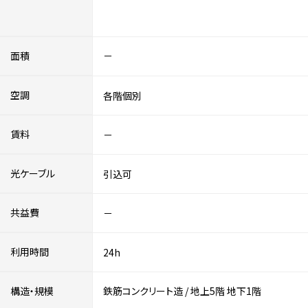
面積
－
空調
各階個別
賃料
－
光ケーブル
引込可
共益費
－
利用時間
24h
構造・規模
鉄筋コンクリート造
/
地上5階
地下1階