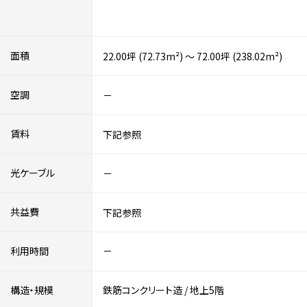
面積
22.00坪 (72.73m²) ～ 72.00坪 (238.02m²)
空調
－
賃料
下記参照
光ケーブル
－
共益費
下記参照
利用時間
－
構造・規模
鉄筋コンクリート造
/
地上5階